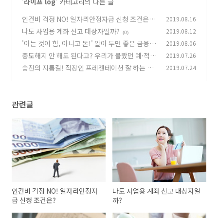
'
라이프 log
' 카테고리의 다른 글
인건비 걱정 NO! 일자리안정자금 신청 조건은?
2019.08.16
나도 사업용 계좌 신고 대상자일까?
2019.08.12
(0)
(0)
'아는 것이 힘, 아니고 돈!' 알아 두면 좋은 금융용
2019.08.06
어 총 정리!
중도해지 안 해도 된다고? 우리가 몰랐던 예·적
2019.07.26
(0)
금
승진의 지름길! 직장인 프레젠테이션 잘 하는 법
2019.07.24
(0)
5가지
(0)
관련글
인건비 걱정 NO! 일자리안정자
나도 사업용 계좌 신고 대상자일
금 신청 조건은?
까?