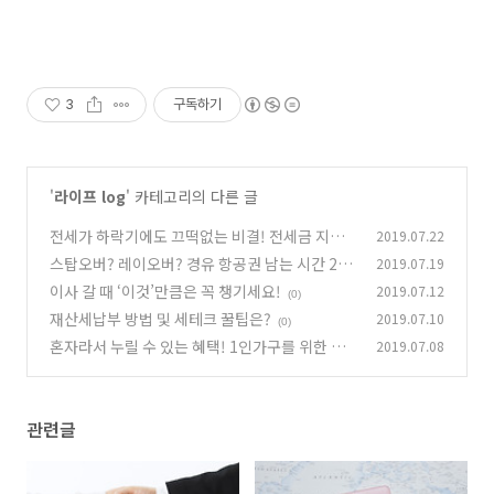
3
구독하기
'
라이프 log
' 카테고리의 다른 글
전세가 하락기에도 끄떡없는 비결! 전세금 지키
2019.07.22
는 '반환보증'
스탑오버? 레이오버? 경유 항공권 남는 시간 20
2019.07.19
(0)
0% 활용법!
이사 갈 때 ‘이것’만큼은 꼭 챙기세요!
2019.07.12
(2)
(0)
재산세납부 방법 및 세테크 꿀팁은?
2019.07.10
(0)
혼자라서 누릴 수 있는 혜택! 1인가구를 위한 임
2019.07.08
대주택
(0)
관련글