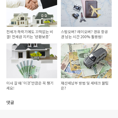
전세가 하락기에도 끄떡없는 비
스탑오버? 레이오버? 경유 항공
결! 전세금 지키는 '반환보증'
권 남는 시간 200% 활용법!
이사 갈 때 ‘이것’만큼은 꼭 챙기
재산세납부 방법 및 세테크 꿀팁
세요!
은?
댓글