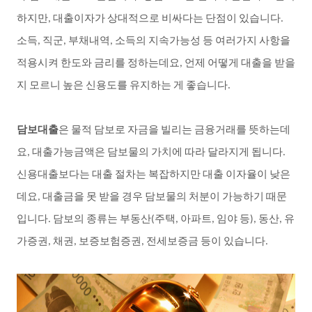
하지만
대출이자가
상대적으로
비싸다는
단점이
있습니다
,
.
소득
직군
부채내역
소득의
지속가능성
등
여러가지
사항을
,
,
,
적용시켜
한도와
금리를
정하는데요
언제
어떻게
대출을
받을
,
지
모르니
높은
신용도를
유지하는
게
좋습니다
.
담보대출
은
물적
담보로
자금을
빌리는
금융거래를
뜻하는데
요
대출가능금액은
담보물의
가치에
따라
달라지게
됩니다
,
.
신용대출보다는
대출
절차는
복잡하지만
대출
이자율이
낮은
데요
대출금을
못
받을
경우
담보물의
처분이
가능하기
때문
,
입니다
담보의
종류는
부동산
주택
아파트
임야
등
동산
유
.
(
,
,
),
,
가증권
채권
보증보험증권
전세보증금
등이
있습니다
,
,
,
.