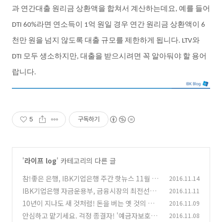
과
연간대출
원리금
상환액을
합쳐서
계산하는데요
예를
들어
,
라면
연소득이
억
원일
경우
연간
원리금
상환액이
DTI 60%
1
6
천만
원을
넘지
않도록
대출
규모를
제한하게
됩니다
와
. LTV
모두
생소하지만
대출을
받으시려면
꼭
알아둬야
할
용어
DTI
,
랍니다
.
5
구독하기
'
라이프 log
' 카테고리의 다른 글
참!좋은 은행, IBK기업은행 주간 핫뉴스 11월 2
2016.11.14
주
IBK기업은행 자금운용부, 금융시장의 최전선에
2016.11.11
(0)
서 신의 한 수를 두다!
10년이 지나도 새 것처럼! 돈을 버는 옛 것의 변
2016.11.09
(0)
신
안심하고 맡기세요. 걱정 종결자! '예금자보호법'
2016.11.08
(0)