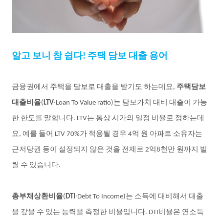
알고
보니
참
쉽다
주택
담보
대출
용어
!
금융권에서
주택을
담보로
대출을
받기도
하는데요
주택담보
,
대출비율
∙
는
담보가치
대비
대출이
가능
(
LTV
Loan To Value ratio)
한
한도를
말합니다
는
통상
시가의
일정
비율로
정하는데
. LTV
요
예를
들어
가
적용될
경우
억
원
아파트
소유자는
,
LTV 70%
4
근저당권
등이
설정되지
않은
것을
전제로
억
천만
원까지
빌
2
8
릴
수
있습니다
.
총부채상환비율
∙
는
소득에
대비해서
대출
(
DTI
Debt To Income)
을
갚을
수
있는
능력을
측정한
비율입니다
비율은
연소득
. DTI