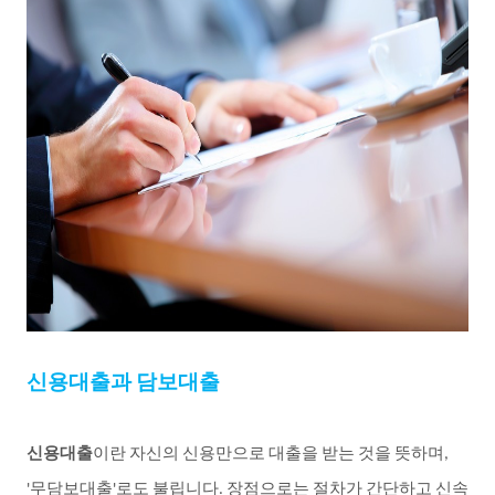
신용대출과
담보대출
신용대출
이란
자신의
신용만으로
대출을
받는
것을
뜻하며
,
무담보대출
로도
불립니다
장점으로는
절차가
간단하고
신속
'
'
.