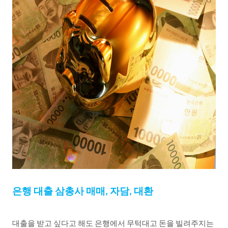
은행
대출
삼총사
매매
자담
대환
,
,
대출을
받고
싶다고
해도
은행에서
무턱대고
돈을
빌려주지는