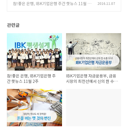
참!좋은 은행, IBK기업은행 주간 핫뉴스 11월 1
2016.11.07
(0)
주
(0)
관련글
참!좋은 은행, IBK기업은행 주
IBK기업은행 자금운용부, 금융
간 핫뉴스 11월 2주
시장의 최전선에서 신의 한 수를
두다!