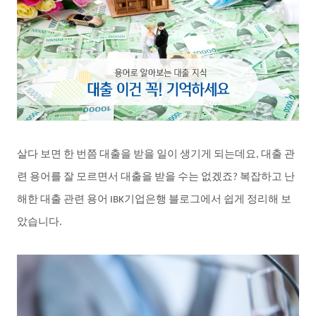
살다
보면
한
번쯤
대출을
받을
일이
생기게
되는데요
대출
관
,
련
용어를
잘
모르면서
대출을
받을
수는
없겠죠
복잡하고
난
?
해한
대출
관련
용어
기업은행
블로그에서
쉽게
정리해
보
IBK
았습니다
.