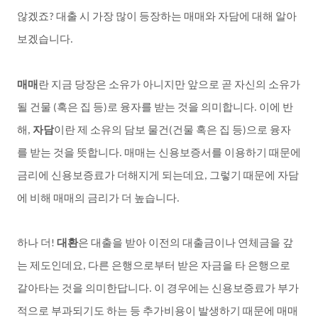
않겠죠
대출
시
가장
많이
등장하는
매매와
자담에
대해
알아
?
보겠습니다
.
매매
란
지금
당장은
소유가
아니지만
앞으로
곧
자신의
소유가
될
건물
혹은
집
등
로
융자를
받는
것을
의미합니다
이에
반
(
)
.
해
자담
이란
제
소유의
담보
물건
건물
혹은
집
등
으로
융자
,
(
)
를
받는
것을
뜻합니다
매매는
신용보증서를
이용하기
때문에
.
금리에
신용보증료가
더해지게
되는데요
그렇기
때문에
자담
,
에
비해
매매의
금리가
더
높습니다
.
하나
더
대환
은
대출을
받아
이전의
대출금이나
연체금을
갚
!
는
제도인데요
다른
은행으로부터
받은
자금을
타
은행으로
,
갈아타는
것을
의미한답니다
이
경우에는
신용보증료가
부가
.
적으로
부과되기도
하는
등
추가비용이
발생하기
때문에
매매