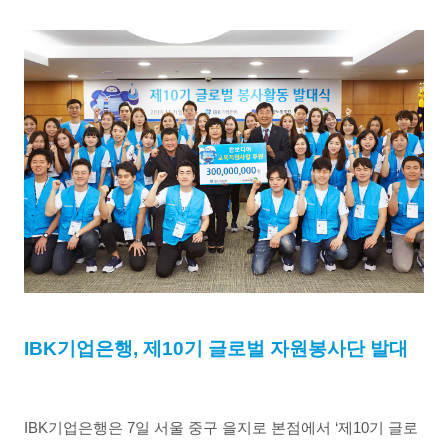
IBK
기업은행
,
제
10
기 글로벌 자원봉사단 발대
IBK
기업은행은
7
일 서울 중구 을지로 본점에서 ‘제
10
기 글로