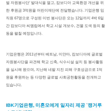
벌 자원봉사단’ 발대식을 열고
,
캄보디아 교육환경 개선을 위
한 후원금
3
억원을 어린이재단에 전달했습니다
.
기업은행 임
직원
67
명으로 구성된 이번 봉사단은 오는
12
일까지
4
박
6
일
간 캄보디아 씨엠립에서 학교 시설 개보수
,
건물 도색 등의 활
동을 펼칠 예정입니다
.
기업은행은
2011
년부터 베트남
,
미얀마
,
캄보디아에 글로벌
자원봉사단을 파견해 학교 신축
,
식수시설 설치 등 봉사활동
을 실시해 왔으며
,
지난해 네팔 지진 피해 구호성금으로
1
억
원을 후원하는 등 다양한 글로벌 사회공헌활동을 전개하고
있습니다
.
IBK
기업은행
,
미혼모에게 일자리 제공
`
캥거루