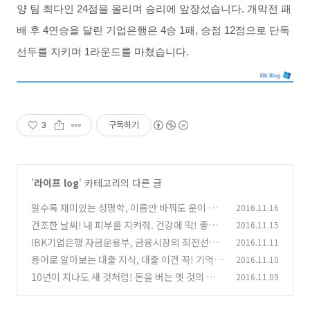
양 팀 최다인
24
점을 올리며 승리에 앞장섰습니다
.
개막전 패
배 후
4
연승을 달린 기업은행은
4
승
1
패
,
승점
12
점으로 단독
선두를 지키며
1
라운드를 마쳤습니다
.
3
구독하기
'
라이프 log
' 카테고리의 다른 글
알수록 재미있는 성명학, 이름만 바꿔도 운이 좋
2016.11.16
아진다?
건조한 날씨! 내 피부를 지켜줘. 건강에 딱! 좋은
2016.11.15
(0)
실내공기 유지법
IBK기업은행 자금운용부, 금융시장의 최전선에
2016.11.11
(0)
서 신의 한 수를 두다!
용어로 알아보는 대출 지식, 대출 이건 꼭! 기억하
2016.11.10
(0)
세요
10년이 지나도 새 것처럼! 돈을 버는 옛 것의 변
2016.11.09
(0)
신
(0)