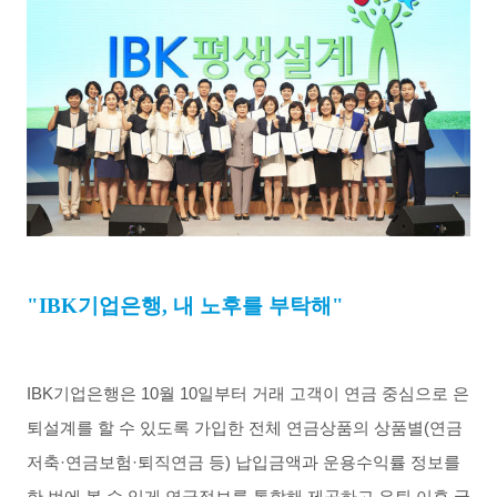
"IBK
기업은행
,
내 노후를 부탁해
"
IBK
기업은행은
10
월
10
일부터 거래 고객이 연금 중심으로 은
퇴설계를 할 수 있도록 가입한 전체 연금상품의 상품별
(
연금
저축·연금보험·퇴직연금 등
)
납입금액과 운용수익률 정보를