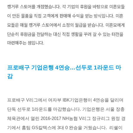
캥거루 스토어를 개점했습니다
각 기업의 후원을 바탕으로 미혼모들
.
이 만든 물품을 직접 고객에게 판매해 수익을 얻는 방식입니다
미혼
.
모들은 매월 캥거루 스토어에서 소정의 월급을 받습니다
미혼모에게
.
단순히 후원금을 전달하는 대신 직접 생활을 꾸려 갈 수 있는 터전을
마련해주는 셈입니다
.
프로배구 기업은행
4
연승…선두로
1
라운드 마
감
프로배구
V
리그에서 여자부
IBK
기업은행이
4
연승을 달리며
단독 선두로
1
라운드를 마감했습니다
.
기업은행은 서울 장충
체육관에서 열린
2016-2017 NH
농협
V
리그 정규리그 원정 경
기에서 홈팀
GS
칼텍스에
3
대
0
완승을 거뒀습니다
.
리쉘이