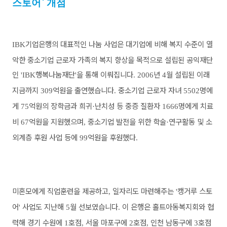
스토어
`
개점
기업은행의 대표적인 나눔 사업은 대기업에 비해 복지 수준이 열
IBK
악한 중소기업 근로자 가족의 복지 향상을 목적으로 설립된 공익재단
인
행복나눔재단
을 통해 이뤄집니다
년
월 설립된 이래
'IBK
'
. 2006
4
지금까지
억원을 출연했습니다
중소기업 근로자 자녀
명에
309
.
5502
게
억원의 장학금과 희귀
난치성 등 중증 질환자
명에게 치료
75
·
1666
비
억원을 지원했으며
중소기업 발전을 위한 학술
연구활동 및 소
67
,
·
외계층 후원 사업 등에
억원을 후원했다
99
.
미혼모에게 직업훈련을 제공하고
일자리도 마련해주는
캥거루 스토
,
'
어
사업도 지난해
월 선보였습니다
이 은행은 홀트아동복지회와 협
'
5
.
력해 경기 수원에
호점
서울 마포구에
호점
인천 남동구에
호점
1
,
2
,
3