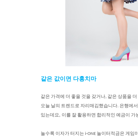
같은 값이면 다홍치마
같은
가격에
더
좋을
것을
갖거나
같은
상품을
더
,
오늘
날의
트렌드로
자리매김했습니다
은행에서
.
있는데요
,
이를
잘
활용하면
합리적인
예금이
가
놀수록
이자가
터지는
놀이터적금은
게임
i-ONE