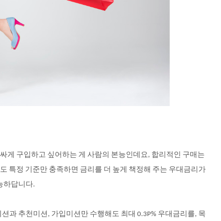
싸게
구입하고
싶어하는
게
사람의
본능인데요
합리적인
구매는
,
도
특정
기준만
충족하면
금리를
더
높게
책정해
주는
우대금리가
능하답니다
.
미션과
추천미션
가입미션만
수행해도
최대
우대금리를
목
,
0.3P%
,