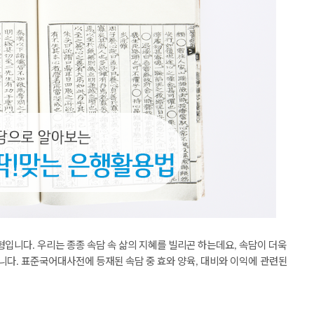
형입니다
우리는
종종
속담
속
삶의
지혜를
빌리곤
하는데요
속담이
더욱
.
,
니다
표준국어대사전에
등재된
속담
중
효와
양육
대비와
이익에 관련된
.
,