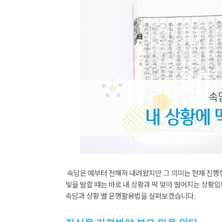
속담은
예부터
전해져
내려왔지만
그
의미는
현재
진행
빛을
발할
때는
바로
내
상황과
딱
맞아
떨어지는
상황입
속담과
상황
별
은행활용법을
살펴보겠습니다
.