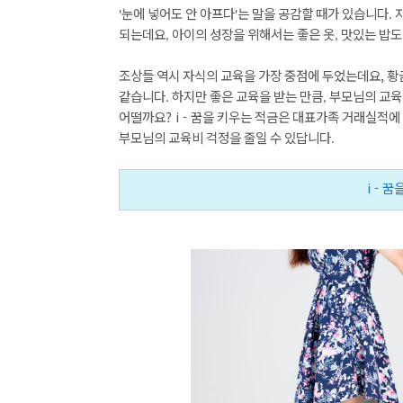
눈에
넣어도
안
아프다
는
말을
공감할
때가
있습니다
'
'
.
되는데요
아이의
성장을
위해서는
좋은
옷
맛있는
밥도
,
,
조상들
역시
자식의
교육을
가장
중점에
두었는데요
,
황
같습니다
하지만
좋은
교육을
받는
만큼
부모님의
교육
.
,
어떨까요
? i -
꿈을
키우는
적금은
대표가족
거래실적에
부모님의
교육비
걱정을
줄일
수
있답니다
.
i - 