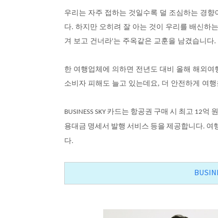
우리는 자주 접하는 것일수록 덜 조심하는 경향
다
.
하지만 오히려 잘 아는 것이 우리를 배신하
겨 보고 건너라
'
는 주옥같은 교훈을 남겼습니다
.
한 여행업체에 의하면 전년도 대비 올해 해외여
소비자 피해도 늘고 있는데요
,
더 안전하게 여행
카드는
항공권
구매
시
최고
억
BUSINESS SKY
12
용대금
명세서
발행
서비스
등을
제공합니다
여
.
다
.
BUSIN