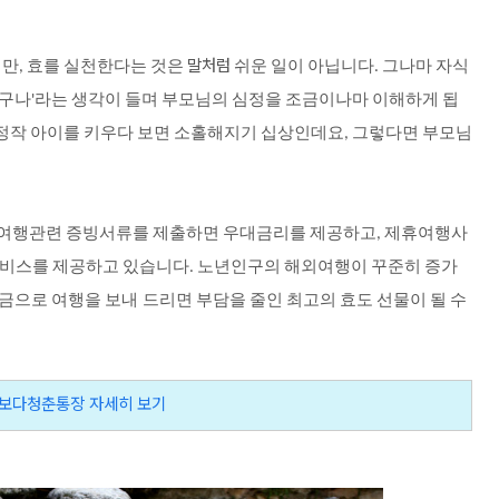
말처럼
지만
효를
실천한다는
것은
쉬운
일이
아닙니다
그나마
자식
,
.
구나
라는
생각이
들며
부모님의
심정을
조금이나마
이해하게
됩
'
정작
아이를
키우다
보면
소홀해지기
십상인데요
그렇다면
부모님
,
여행관련
증빙서류를
제출하면
우대금리를
제공하고
제휴여행사
,
비스를
제공하고
있습니다
노년인구의
해외여행이
꾸준히
증가
.
금으로
여행을
보내 드리면
부담을
줄인
최고의
효도
선물이
될
수
보다청춘통장 자세히 보기