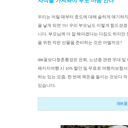
자식을 가져봐야 부모 마음 안다
우리는
어릴
때부터
효도에
대해
숱하게
얘기하
을
낳게
되면
아
우리
부모님도
이렇게
힘드셨겠
'
!
니다
부모님께
더
잘
해야겠다는
다짐도
하지만
.
을
위한
작은
선물을
준비하는
것은
어떨까요
?
꽃보다청춘통장은
은퇴
노년층
관련
우대
및
IBK
,
패키지여행
시
할인
및
무료로
여행자보험서
10%
하는
있는 요즘
한
번에
목돈을
들이는
것보다
적
,
있습니다
.
IBK
꽃