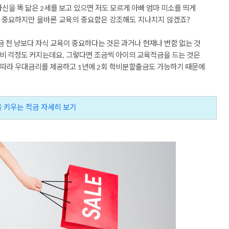
자신을
똑
닮은
세를
보고
있으면
저도
모르게
아빠
엄마
미소를
띄게
2
 중요하지만 올바른 교육의 중요함은 강조해도 지나치지 않겠죠
?
금
천
냥보다
자식
교육이
중요하다는
것은
과거나
현재나
변함
없는
것
비
걱정도
커지는데요
그렇다면
조금씩
아이의
교육적금을
드는
것은
,
따라
우대금리를
제공하고
년에
회
학비분할출금도
가능하기
때문에
1
2
꿈을 키우는 적금 자세히 보기