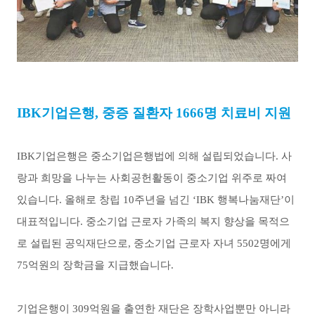
IBK
기업은행
,
중증 질환자
1666
명 치료비 지원
IBK
기업은행은 중소기업은행법에 의해 설립되었습니다
.
사
랑과 희망을 나누는 사회공헌활동이 중소기업 위주로 짜여
있습니다
.
올해로 창립
10
주년을 넘긴 ‘
IBK
행복나눔재단’이
대표적입니다
.
중소기업 근로자 가족의 복지 향상을 목적으
로 설립된 공익재단으로
,
중소기업 근로자 자녀
5502
명에게
75
억원의 장학금을 지급했습니다
.
기업은행이
309
억원을 출연한 재단은 장학사업뿐만 아니라