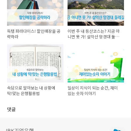
득템 파라다이스! 할인매장을 공
이번 주 내 등산코스는? 지금 아
략하라
니면 못 가! 설악산 망경대 둘레
길
속담으로 알아보는 내 상황에
일상이 지식이 되는 순간, 재미
딱!맞는 은행활용법
있는 숫자 이야기
댓글
IBK기업은행