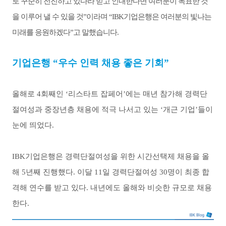
로 꾸준히 전진하고 있다라 믿고 인내한다면 여러분이 목표한 것
을 이루어 낼 수 있을 것
”
이라며
“IBK
기업은행은 여러분의 빛나는
미래를 응원하겠다
”
고 말했습니다
.
기업은행 “우수 인력 채용 좋은 기회”
올해로
4
회째인 ‘리스타트 잡페어’에는 매년 참가해 경력단
절여성과 중장년층 채용에 적극 나서고 있는 ‘개근 기업’들이
눈에 띄었다
.
IBK
기업은행은 경력단절여성을 위한 시간선택제 채용을 올
해
5
년째 진행했다
.
이달
11
일 경력단절여성
30
명이 최종 합
격해 연수를 받고 있다
.
내년에도 올해와 비슷한 규모로 채용
한다
.