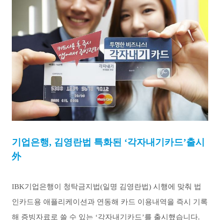
기업은행
,
김영란법 특화된 ‘각자내기카드’출시
外
IBK
기업은행이 청탁금지법
(
일명 김영란법
)
시행에 맞춰 법
인카드용 애플리케이션과 연동해 카드 이용내역을 즉시 기록
해 증빙자료로 쓸 수 있는 ‘각자내기카드’를 출시했습니다
.