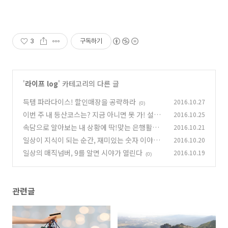
3
구독하기
'
라이프 log
' 카테고리의 다른 글
득템 파라다이스! 할인매장을 공략하라
2016.10.27
(0)
이번 주 내 등산코스는? 지금 아니면 못 가! 설악
2016.10.25
산 망경대 둘레길
속담으로 알아보는 내 상황에 딱!맞는 은행활용
2016.10.21
(0)
법
일상이 지식이 되는 순간, 재미있는 숫자 이야기
2016.10.20
(0)
일상의 매직넘버, 9를 알면 시야가 열린다
2016.10.19
(0)
(0)
관련글