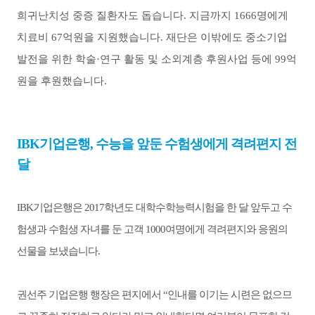
희귀난치성 중증 질환자도 돕습니다
.
지금까지
1666
명에게
치료비
67
억원을 지원했습니다
.
재단은 이밖에도 중소기업
발전을 위한 학술·연구 활동 및 소외계층 후원사업 등에
99
억
원을 후원했습니다
.
IBK
기업은행
,
수능을 앞둔 수험생에게 격려편지 전
달
IBK
기업은행은
2017
학년도 대학수학능력시험을 한 달 앞두고 수
험생과 수험생 자녀를 둔 고객
1000
여명에게 격려편지와 응원의
선물을 보냈습니다
.
권선주 기업은행 행장은 편지에서
“
인내를 이기는 시련은 없으므