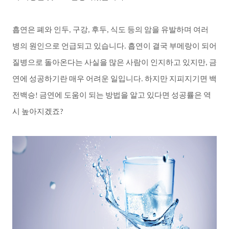
흡연은
폐와
인두
구강
후두
식도
등의
암을
유발하며
여러
,
,
,
병의
원인으로
언급되고
있습니다
흡연이
결국
부메랑이
되어
.
질병으로
돌아온다는
사실을
많은
사람이
인지하고
있지만
금
,
연에
성공하기란
매우
어려운
일입니다
하지만
지피지기면
백
.
전백승
금연에
도움이
되는
방법을
알고
있다면
성공률은
역
!
시
높아지겠죠
?