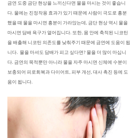
금연
도중
금단
현상을
느끼신다면
물을
마시는
것이
좋습니
다
물에는
진정작용
효과가
있기
때문에
사람이
극도로
흥분
.
했을
때
물을
마시면
흥분이
가라앉는데
금단
현상
역시
물을
,
마시면
담배
욕구가
옅어집니다
또한
몸
안에
축적된
니코틴
.
,
을
배출해
니코틴
의존도를
낮춰주기
때문에
금연에
도움이
됩
니다
물을
마셔도
담배가
피고
싶다면
물을
더
많이
마십니
.
?
다
금연의
목적뿐만
아니라
물을
자주
마시면
신체에
수분이
.
보충되어
피로회복과
다이어트
피부
개선
대사
촉진
등에
도
,
,
움이
됩니다
.