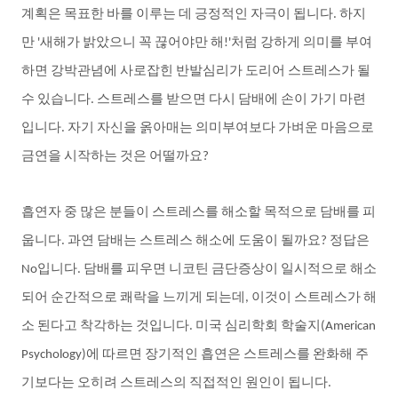
계획은
목표한
바를
이루는
데
긍정적인
자극이
됩니다
하지
.
만
새해가
밝았으니
꼭
끊어야만
해
처럼
강하게
의미를
부여
'
!'
하면
강박관념에
사로잡힌
반발심리가
도리어
스트레스가
될
수
있습니다
스트레스를
받으면
다시
담배에
손이
가기
마련
.
입니다
자기
자신을
옭아매는
의미부여보다
가벼운
마음으로
.
금연을
시작하는
것은
어떨까요
?
흡연자
중
많은
분들이
스트레스를
해소할
목적으로
담배를
피
웁니다
과연
담배는
스트레스
해소에
도움이
될까요
정답은
.
?
입니다
담배를
피우면
니코틴
금단증상이
일시적으로
해소
No
.
되어
순간적으로
쾌락을
느끼게
되는데
이것이
스트레스가
해
,
소
된다고
착각하는
것입니다
미국
심리학회
학술지
.
(American
에
따르면
장기적인
흡연은
스트레스를
완화해
주
Psychology)
기보다는
오히려
스트레스의
직접적인
원인이
됩니다
.