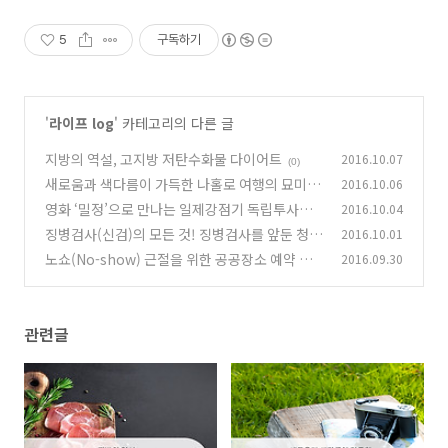
5
구독하기
'
라이프 log
' 카테고리의 다른 글
지방의 역설, 고지방 저탄수화물 다이어트
2016.10.07
(0)
새로움과 색다름이 가득한 나홀로 여행의 묘미
2016.10.06
영화 ‘밀정’으로 만나는 일제강점기 독립투사들
2016.10.04
(0)
징병검사(신검)의 모든 것! 징병검사를 앞둔 청춘
2016.10.01
(0)
들은 지나치지 말 것!
노쇼(No-show) 근절을 위한 공공장소 예약 에
2016.09.30
(0)
티켓
(0)
관련글