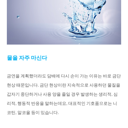
물을
자주
마신다
금연을
계획했더라도
담배에
다시
손이
가는
이유는
바로
금단
현상
때문입니다
금단
현상이란
지속적으로
사용하던
물질을
.
갑자기
중단하거나
사용
양을
줄일
경우
발생하는
생리적
심
,
리적
행동적
반응을
말하는데요
대표적인
기호품으로는
니
,
,
코틴
알코올
등이
있습니다
,
.