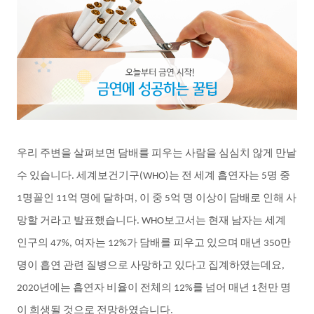
우리
주변을
살펴보면
담배를
피우는
사람을
심심치
않게
만날
수
있습니다
세계보건기구
는
전
세계
흡연자는
명
중
.
(WHO)
5
명꼴인
억
명에
달하며
이
중
억
명
이상이
담배로
인해
사
1
11
,
5
망할
거라고
발표했습니다
보고서는
현재
남자는
세계
. WHO
인구의
여자는
가
담배를
피우고
있으며
매년
만
47%,
12%
350
명이
흡연
관련
질병으로
사망하고
있다고
집계하였는데요
,
년에는
흡연자
비율이
전체의
를
넘어
매년
천만
명
2020
12%
1
이
희생될
것으로
전망하였습니다
.