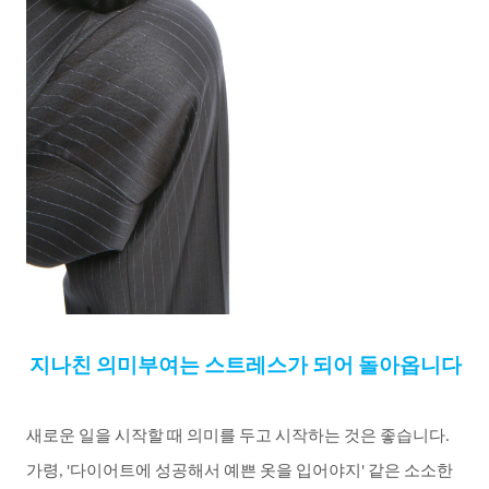
지나친
의미부여는
스트레스가
되어
돌아옵니다
새로운
일을
시작할
때
의미를
두고
시작하는
것은
좋습니다
.
가령
다이어트에
성공해서
예쁜
옷을
입어야지
같은
소소한
, '
'