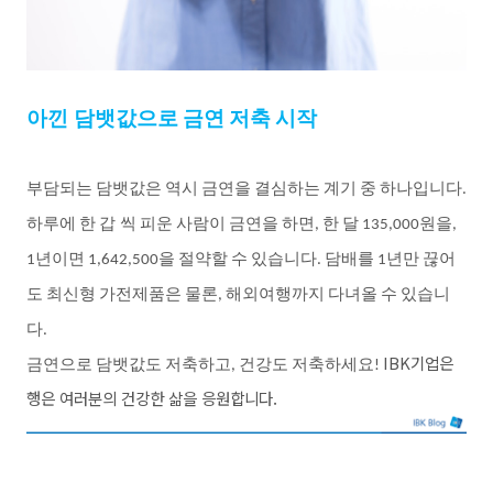
아낀 담뱃값으로
금연
저축
시작
부담되는
담뱃값은
역시
금연을
결심하는
계기
중
하나입니다
.
하루에
한
갑 씩
피운
사람이
금연을
하면
한
달
원을
,
135,000
,
년이면
을
절약할
수
있습니다
담배를
년만
끊어
1
1,642,500
.
1
도
최신형
가전제품은
물론
해외여행까지
다녀올
수
있습니
,
다
.
IBK기업은
금연으로
담뱃값도
저축하고
건강도
저축하세요
,
!
행은 여러분의 건강한 삶을 응원합니다.