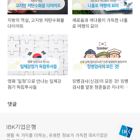
지방의 역설, 고지방 저탄수화물
새로움과 색다름이 가득한 나홀
다이어트
로 여행의 묘미
영화 ‘밀정’으로 만나는 일제강
징병검사(신검)의 모든 것! 징병
점기 독립투사들
검사를 앞둔 청춘들은 지나치지
말 것!
댓글
IBK기업은행
생활 속 가치를 더하는, 유용한 정보가 가득한 IBK기업은