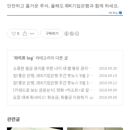
안전하고
즐거운
추석
,
올해도
IBK
기업은행과
함께 하세요
.
5
구독하기
'
라이프 log
' 카테고리의 다른 글
소중한 월급 관리를 위한 나이 대 별 통장 관리법
2016.09.20
참!좋은 은행, IBK기업은행 주간 핫뉴스 9월 2주
2016.09.19
(0)
참!좋은 은행, IBK기업은행 주간 핫뉴스 9월 1주
2016.09.12
(0)
[키워드로 보는 금융상식] 영화 <빅쇼트>로 알아
2016.09.09
(0)
보는 서브프라임 모기지의 진실!
요즘 대세 휙서비스! 휙송금, 휙출금 이용하기
2016.09.08
(0)
(0)
관련글