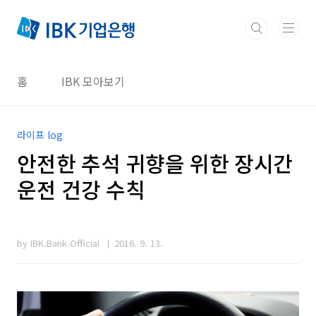
본문 바로가기
홈
IBK 모아보기
라이프 log
안전한 추석 귀향을 위한 장시간
운전 건강 수칙
by IBK.Bank.Official
2016. 9. 13.