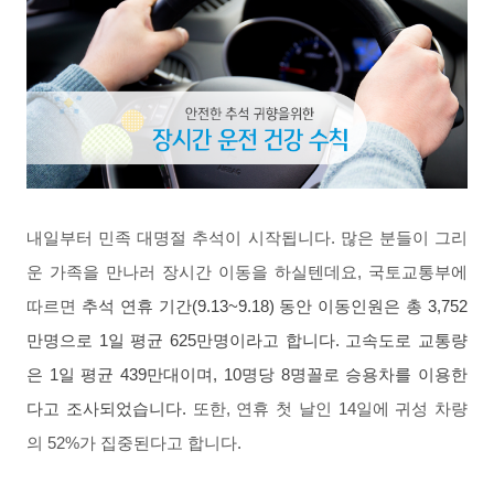
내일부터 민족 대명절 추석이 시작됩니다
.
많은 분들이 그리
운 가족을 만나러 장시간 이동을 하실텐데요
,
국토교통부에
따르면
추석 연휴 기간
(9.13~9.18)
동안 이동인원은 총
3,752
만명으로
1
일 평균
625
만명이라고 합니다
.
고속도로 교통량
은
1
일 평균
439
만대이며
, 10
명당
8
명꼴로 승용차를 이용한
다고 조사되었습니다
.
또한
,
연휴 첫 날인
14
일에 귀성 차량
의
52%
가 집중된다고 합니다
.