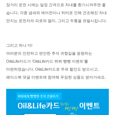
장거리
운전
시에는
일정
간격으로
차내를
환기시켜주면
좋
습니다
.
각종
냄새와
에어컨이나
히터로
인해
건조해진
차내
먼지는
운전자의
피로와
멀미
,
그리고
두통을
유발시킵니다
.
그리고
하나
더
!
여러분의
안전하고
편안한 추석
귀향길을
응원하는
Oil&Life
카드가
'Oil&Life
카드
뛰뛰
빵빵
이벤트
'
를
마련하였습니다
. Oil&Life
카드로
주유
할인도
받으시고
,
페이스북
댓글
이벤트에
참여해
푸짐한
상품도
받아가세요
.