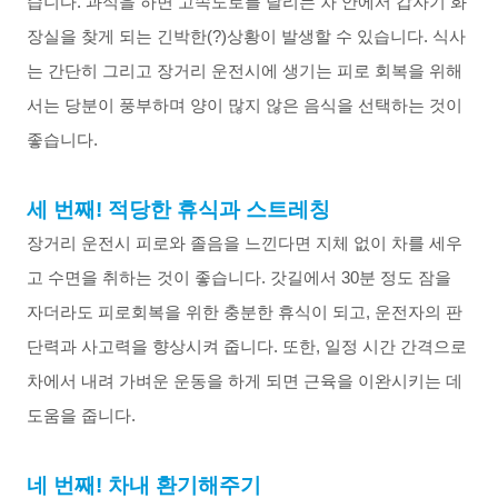
습니다
.
과식을
하면
고속도로를
달리는
차
안에서
갑자기
화
장실을
찾게
되는
긴박한
(?)
상황이
발생할
수
있습니다
.
식사
는
간단히
그리고
장거리
운전시에
생기는
피로
회복을
위해
서는
당분이
풍부하며
양이
많지
않은
음식을
선택하는
것이
좋습니다
.
세
번째
!
적당한
휴식과
스트레칭
장거리
운전시
피로와
졸음을
느낀다면
지체
없이
차를
세우
고
수면을
취하는
것이
좋습니다
.
갓길에서
30
분
정도
잠을
자더라도
피로회복을
위한
충분한
휴식이
되고
,
운전자의
판
단력과
사고력을
향상시켜
줍니다
.
또한
,
일정
시간
간격으로
차에서
내려
가벼운
운동을
하게
되면
근육을
이완시키는
데
도움을
줍니다
.
네
번째
!
차내
환기해주기