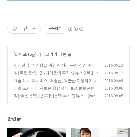
4
구독하기
'
라이프 log
' 카테고리의 다른 글
안전한 추석 귀향을 위한 장시간 운전 건강 수칙
2016.09.13
참!좋은 은행, IBK기업은행 주간 핫뉴스 9월 1주
2016.09.12
(0)
요즘 대세 휙서비스! 휙송금, 휙출금 이용하기
2016.09.08
(0)
(0)
영화·드라마의 새로운 흥행공식, IBK 문화콘텐
2016.09.06
츠금융부
참! 좋은 은행, IBK기업은행 주간 핫뉴스 - 8월 5
2016.09.05
(2)
주
(0)
관련글