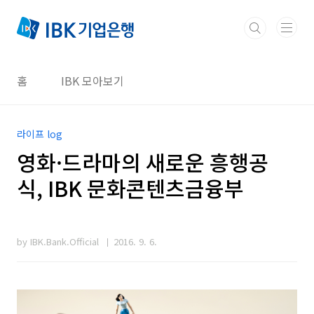
본문 바로가기
홈
IBK 모아보기
라이프 log
영화·드라마의 새로운 흥행공
식, IBK 문화콘텐츠금융부
by IBK.Bank.Official
2016. 9. 6.