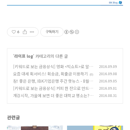
6
구독하기
'
라이프 log
' 카테고리의 다른 글
[키워드로 보는 금융상식] 영화 <빅쇼트>로 알아
2016.09.09
보는 서브프라임 모기지의 진실!
요즘 대세 휙서비스! 휙송금, 휙출금 이용하기
2016.09.08
(0)
(0)
참! 좋은 은행, IBK기업은행 주간 핫뉴스 - 8월 5
2016.09.05
주
[키워드로 보는 금융상식] 커피 한 잔으로 만드는
2016.09.01
(0)
노후자금, 카페라테 효과
개강시작, 가을에 보면 더 좋은 대학교 명소는?
2016.08.31
(0)
(0)
관련글