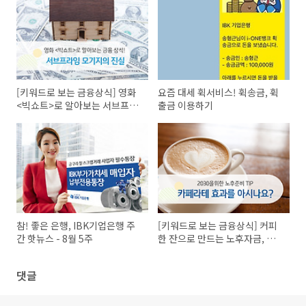
[키워드로 보는 금융상식] 영화
요즘 대세 휙서비스! 휙송금, 휙
<빅쇼트>로 알아보는 서브프라
출금 이용하기
임 모기지의 진실!
참! 좋은 은행, IBK기업은행 주
[키워드로 보는 금융상식] 커피
간 핫뉴스 - 8월 5주
한 잔으로 만드는 노후자금, 카
페라테 효과
댓글