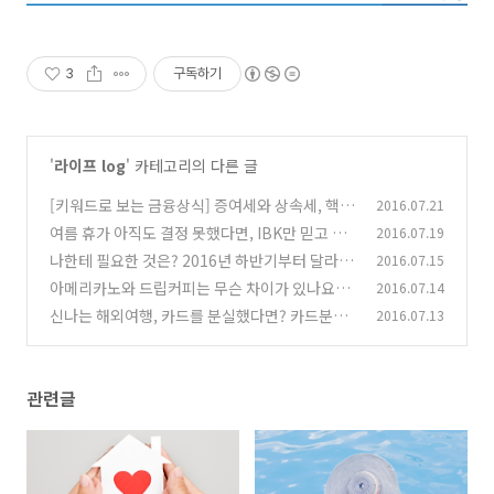
3
구독하기
'
라이프 log
' 카테고리의 다른 글
[키워드로 보는 금융상식] 증여세와 상속세, 핵심
2016.07.21
만 알아보자!
여름 휴가 아직도 결정 못했다면, IBK만 믿고 따
2016.07.19
(0)
라와!
나한테 필요한 것은? 2016년 하반기부터 달라지
2016.07.15
(0)
는 내용들
아메리카노와 드립커피는 무슨 차이가 있나요?
2016.07.14
(0)
신나는 해외여행, 카드를 분실했다면? 카드분실
2016.07.13
(0)
대처요령
(0)
관련글