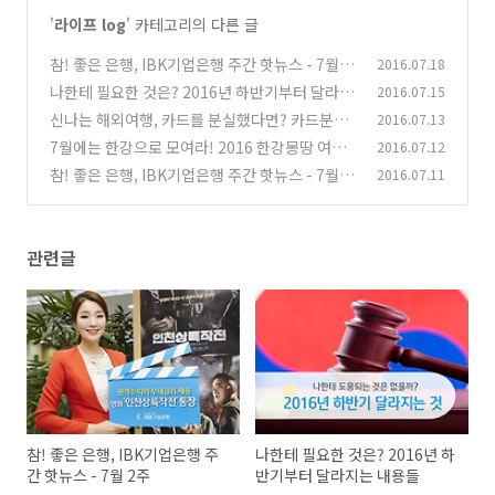
'
라이프 log
' 카테고리의 다른 글
참! 좋은 은행, IBK기업은행 주간 핫뉴스 - 7월 2
2016.07.18
주
나한테 필요한 것은? 2016년 하반기부터 달라지
2016.07.15
(0)
는 내용들
신나는 해외여행, 카드를 분실했다면? 카드분실
2016.07.13
(0)
대처요령
7월에는 한강으로 모여라! 2016 한강몽땅 여름
2016.07.12
(0)
축제
참! 좋은 은행, IBK기업은행 주간 핫뉴스 - 7월 1
2016.07.11
(0)
주
(0)
관련글
참! 좋은 은행, IBK기업은행 주
나한테 필요한 것은? 2016년 하
간 핫뉴스 - 7월 2주
반기부터 달라지는 내용들