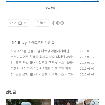
공감꾸욱~
↓
9
구독하기
'
라이프 log
' 카테고리의 다른 글
학과 Top을 만들어 줄 대학생 어플리케이션 추
2015.08.13
천
소셜미디어를 활용한 화제의 해외 디지털 마케팅
2015.08.12
(0)
참! 좋은 은행, IBK기업은행 주간 핫뉴스 - 8월 1
2015.08.10
(0)
주
은행의 변신은 어디까지? 해외 이색 은행 영업점
2015.08.07
(0)
들
참! 좋은 은행, IBK기업은행 주간 핫뉴스 - 7월 4
2015.08.03
(2)
주
(0)
관련글