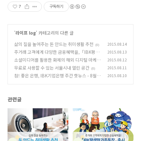
7
구독하기
'
라이프 log
' 카테고리의 다른 글
삶의 질을 높여주는 돈 안드는 취미생활 추천
2015.08.14
(0)
주거래 고객에게 다양한 금융혜택을,「IBK평생
2015.08.13
한가족통장」출시
소셜미디어를 활용한 화제의 해외 디지털 마케팅
2015.08.12
(0)
무료로 사용할 수 있는 서울시내 열린 공간
2015.08.11
(0)
(0)
참! 좋은 은행, IBK기업은행 주간 핫뉴스 - 8월 1
2015.08.10
주
(0)
관련글