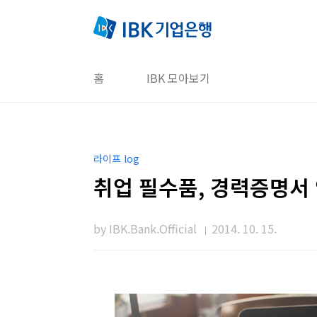
본문 바로가기
홈
IBK 모아보기
라이프 log
취업 필수품, 경력증명서
by IBK.Bank.Official
2014. 10. 15.