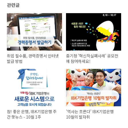
관련글
취업 필수품, 경력증명서 인터넷
중기청 '혁신적실패사례' 공모전
발급 방법
에 참여하세요!
참! 좋은 은행, IBK기업은행 주
'역사는 흐른다' IBK기업은행
간 핫뉴스 - 10월 1주
10월의 발자취