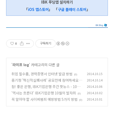
IBK 푸딩앱 설치하기
「
iOS 앱스토어
」
「
구글 플레이 스토어
」
6
구독하기
'
라이프 log
' 카테고리의 다른 글
취업 필수품, 경력증명서 인터넷 발급 방법
2014.10.15
(0)
중기청 '혁신적실패사례' 공모전에 참여하세요!
2014.10.14
참! 좋은 은행, IBK기업은행 주간 핫뉴스 - 10월
2014.10.06
(0)
1주
'역사는 흐른다' IBK기업은행 10월의 발자취
2014.10.02
(0)
(0)
꼭 알아야 할 사이버범죄 예방방법 5가지 방법
2014.10.01
(0)