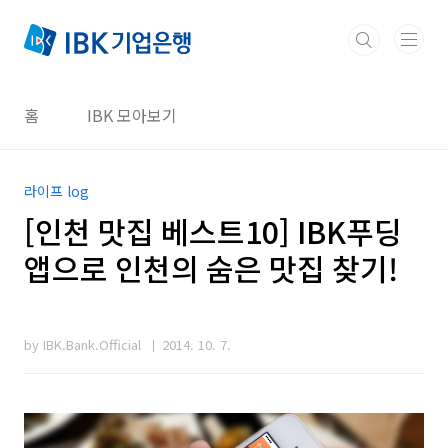
본문 바로가기
홈
IBK 모아보기
라이프 log
[인천 맛집 베스트10] IBK푸딩
앱으로 인천의 숨은 맛집 찾기!
by IBK.Bank.Official
2014. 10. 7.