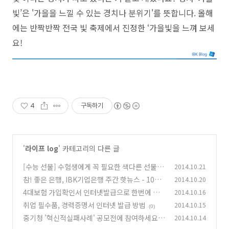
빛’은 '가을을 느낄 수 있는 경치나 분위기'를 뜻합니다. 올해
에는 반짝반짝 전국 빛 축제에서 진정한 ‘가을빛을 느껴 보세
요!
4
구독하기
'
라이프 log
' 카테고리의 다른 글
[수능 선물] 수험생에게 꼭 필요한 색다른 선물 B
2014.10.21
est 5
참! 좋은 은행, IBK기업은행 주간 핫뉴스 - 10월
2014.10.20
(0)
3주
4대보험 가입확인서 인터넷발급으로 한번에 끝
2014.10.16
(0)
취업 필수품, 경력증명서 인터넷 발급 방법
2014.10.15
(0)
(0)
중기청 '혁신적실패사례' 공모전에 참여하세요!
2014.10.14