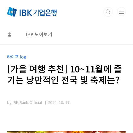
본문 바로가기
홈
IBK 모아보기
라이프 log
[가을 여행 추천] 10~11월에 즐
기는 낭만적인 전국 빛 축제는?
by IBK.Bank.Official
2014. 10. 17.