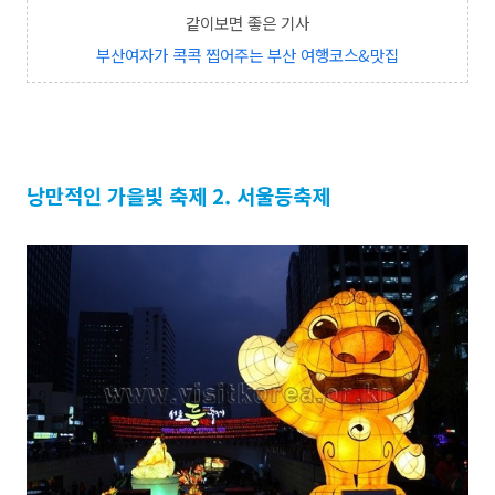
같이보면 좋은 기사
부산여자가 콕콕 찝어주는 부산 여행코스&맛집
낭만적인 가을빛 축제 2. 서울등축제