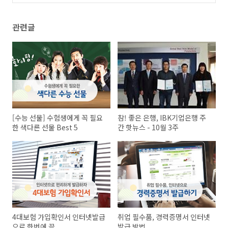
(0)
관련글
[수능 선물] 수험생에게 꼭 필요
참! 좋은 은행, IBK기업은행 주
한 색다른 선물 Best 5
간 핫뉴스 - 10월 3주
4대보험 가입확인서 인터넷발급
취업 필수품, 경력증명서 인터넷
으로 한번에 끝
발급 방법