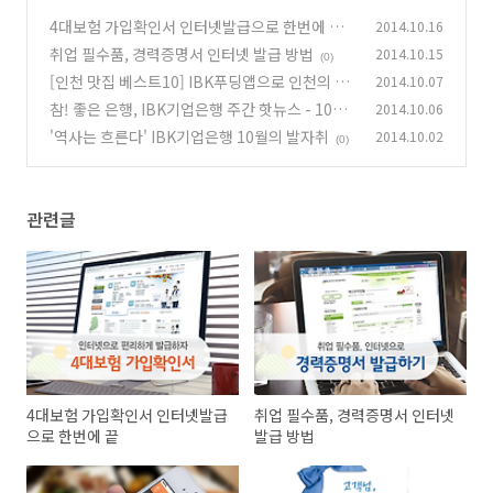
4대보험 가입확인서 인터넷발급으로 한번에 끝
2014.10.16
취업 필수품, 경력증명서 인터넷 발급 방법
2014.10.15
(0)
(0)
[인천 맛집 베스트10] IBK푸딩앱으로 인천의 숨
2014.10.07
은 맛집 찾기!
참! 좋은 은행, IBK기업은행 주간 핫뉴스 - 10월
2014.10.06
(0)
1주
'역사는 흐른다' IBK기업은행 10월의 발자취
2014.10.02
(0)
(0)
관련글
4대보험 가입확인서 인터넷발급
취업 필수품, 경력증명서 인터넷
으로 한번에 끝
발급 방법