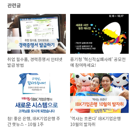
관련글
취업 필수품, 경력증명서 인터넷
중기청 '혁신적실패사례' 공모전
발급 방법
에 참여하세요!
참! 좋은 은행, IBK기업은행 주
'역사는 흐른다' IBK기업은행
간 핫뉴스 - 10월 1주
10월의 발자취