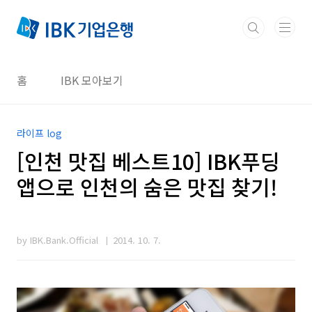
본문 바로가기
홈
IBK 모아보기
라이프 log
[인천 맛집 베스트10] IBK푸딩
앱으로 인천의 숨은 맛집 찾기!
by IBK.Bank.Official
2014. 10. 7.