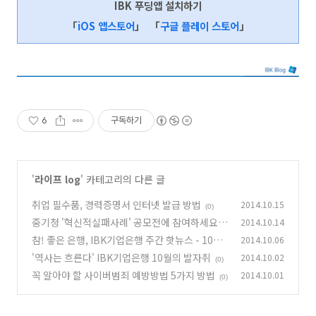
IBK 푸딩앱 설치하기
「
iOS 앱스토어
」
「
구글 플레이 스토어
」
6
구독하기
'
라이프 log
' 카테고리의 다른 글
취업 필수품, 경력증명서 인터넷 발급 방법
2014.10.15
(0)
중기청 '혁신적실패사례' 공모전에 참여하세요!
2014.10.14
참! 좋은 은행, IBK기업은행 주간 핫뉴스 - 10월
2014.10.06
(0)
1주
'역사는 흐른다' IBK기업은행 10월의 발자취
2014.10.02
(0)
(0)
꼭 알아야 할 사이버범죄 예방방법 5가지 방법
2014.10.01
(0)