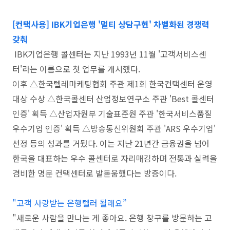
[컨택사용] IBK기업은행 '멀티 상담구현' 차별화된 경쟁력
갖춰
IBK기업은행 콜센터는 지난 1993년 11월 '고객서비스센
터'라는 이름으로 첫 업무를 개시했다.
이후 △한국텔레마케팅협회 주관 제1회 한국컨택센터 운영
대상 수상 △한국콜센터 산업정보연구소 주관 'Best 콜센터
인증' 획득 △산업자원부 기술표준원 주관 '한국서비스품질
우수기업 인증' 획득 △방송통신위원회 주관 'ARS 우수기업'
선정 등의 성과를 거뒀다. 이는 지난 21년간 금융권을 넘어
한국을 대표하는 우수 콜센터로 자리매김하며 전통과 실력을
겸비한 명문 컨택센터로 발돋움했다는 방증이다.
"고객 사랑받는 은행텔러 될래요”
"새로운 사람을 만나는 게 좋아요. 은행 창구를 방문하는 고