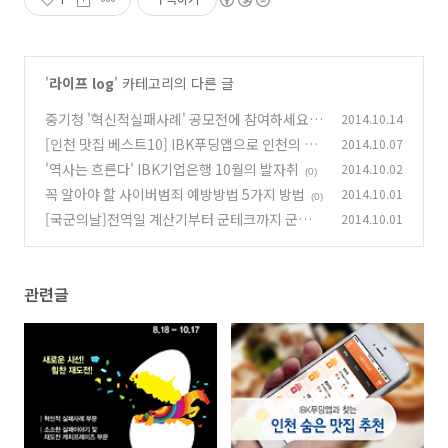
'
라이프 log
' 카테고리의 다른 글
중기청 '혁신적실패사례' 공모전에 참여하세요!
2014.10.14
[인천 맛집 베스트10] IBK푸딩앱으로 인천의 숨
2014.10.07
(0)
은 맛집 찾기!
'역사는 흐른다' IBK기업은행 10월의 발자취
2014.10.02
(0)
(0)
꼭 알아야 할 사이버범죄 예방방법 5가지 방법
2014.10.01
(0)
[국군의날]전역일 계산기부터 군테크까지 군인
2014.10.01
들의 필수품은?
(0)
관련글