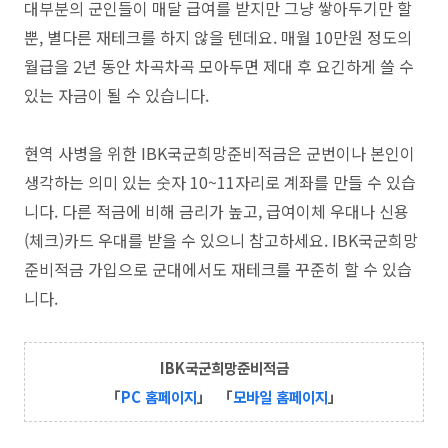
대부분의 군인들이 매달 급여를 받지만 그냥 쌓아두기만 할
뿐, 별다른 재테크를 하지 않을 텐데요. 매월 10만원 정도의
월급을 2년 동안 차곡차곡 모아두면 제대 후 요긴하게 쓸 수
있는 자금이 될 수 있습니다.
현역 사병을 위한 IBK국군희망준비적금은 군번이나 본인이
생각하는 의미 있는 숫자 10~11자리로 계좌를 만들 수 있습
니다. 다른 적금에 비해 금리가 높고, 급여이체 우대나 신용
(체크)카드 우대를 받을 수 있으니 참고하세요.
IBK국군희망
준비적금
가입으로 군대에서도 재테크를 꾸준히 할 수 있습
니다.
IBK국군희망준비적금
「
PC 홈페이지
」
「
모바일 홈페이지
」