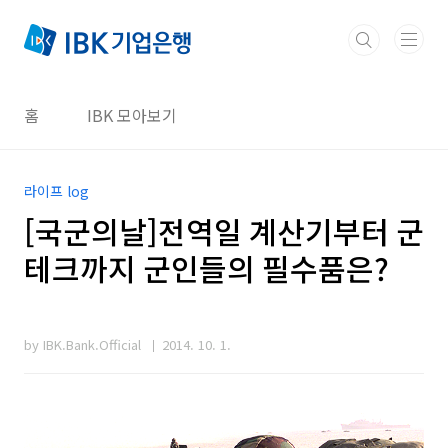
본문 바로가기
홈
IBK 모아보기
라이프 log
[국군의날]전역일 계산기부터 군
테크까지 군인들의 필수품은?
by IBK.Bank.Official
2014. 10. 1.