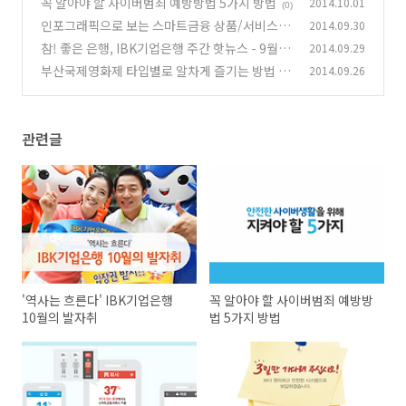
꼭 알아야 할 사이버범죄 예방방법 5가지 방법
2014.10.01
(0)
인포그래픽으로 보는 스마트금융 상품/서비스 이
2014.09.30
용 행태
참! 좋은 은행, IBK기업은행 주간 핫뉴스 - 9월 4
2014.09.29
(0)
주
부산국제영화제 타입별로 알차게 즐기는 방법 4
2014.09.26
(0)
가지
(0)
관련글
'역사는 흐른다' IBK기업은행
꼭 알아야 할 사이버범죄 예방방
10월의 발자취
법 5가지 방법