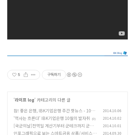
5
구독하기
'
라이프 log
' 카테고리의 다른 글
참! 좋은 은행, IBK기업은행 주간 핫뉴스 - 10월
2014.10.06
1주
'역사는 흐른다' IBK기업은행 10월의 발자취
2014.10.02
(0)
(0)
[국군의날]전역일 계산기부터 군테크까지 군인
2014.10.01
들의 필수품은?
인포그래픽으로 보는 스마트금융 상품/서비스 이
2014.09.30
(0)