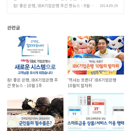
용 행태
참! 좋은 은행, IBK기업은행 주간 핫뉴스 - 9월 4
2014.09.29
(0)
주
(0)
관련글
참! 좋은 은행, IBK기업은행 주
'역사는 흐른다' IBK기업은행
간 핫뉴스 - 10월 1주
10월의 발자취