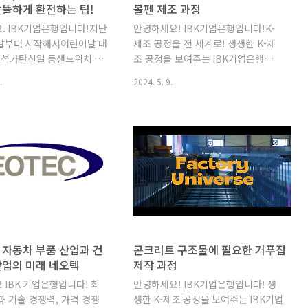
알뜰하게 환전하는 팁!
볼펜 제조 과정
. IBK기업은행입니다!지난
안녕하세요! IBK기업은행입니다!K-
날부터 시작해서어린이날 대
제조 공정을 전 세계로! 생생한 K-제
, 석가탄신일 등샌드위치 연
조 공정을 보여주는 IBK기업은행
지면서많은 사람들이 해외여
의 [팩토리 유니버스] 5화가 공개됐습
.
2024. 5. 9.
왔거나준비 중에 있을 텐데
니다! 이번에 소개할 공정은 남녀노
행을 준비하는 분들은 주목!
소 가리지 않고 모두에게 익숙하고 친
여행을 떠나시는 분들께는정
근한 ‘볼펜’ 제조 공정인데요. 볼
의 개념이나 팁이 다소 생소
펜 한 개가 만들어지기까지 매우 다양
있을 것 같아IBK기업은행이
한 공정을 거친다는 사실 알고 계셨나
늘의 이야기.지금부터 즐거
요? 특히 한국에서 생산하는 볼펜
위한 환율의 개념과 변동 기
의 우수성은 동서양을 막론하고 모
 환전 팁까지 알아보겠습니
든 나라에게 인정받고 있답니다~ K-
이란?환율이란 '외국 통화 한
볼펜을 이끄는 국내 불펜 OEM기업
 위해 자국 통화를 몇 단위
㈜프린텍코리아와 IBK기업은행이 함
하는가'를나타내는 것으로
께하는 볼펜 제조 공정! 함께 보러 가
 자동차 부품 산업과 건
콘크리트 구조물에 필요한 거푸집
와 외국 통화간의 교환비율
보시죠💨 1. 안료 배합
산업의 미래 네오텍
제작 과정
는데요.시기에 따라 같은
(Mixing pigments) 먼저 볼펜에 들
 IBK 기업은행입니다! 최
안녕하세요! IBK기업은행입니다! 생
 달러를 환전하더라도 지불하는
어가는 안료들을 정확한 비율에 맞
과 기술 경쟁력, 가격 경쟁
생한 K-제조 공정을 보여주는 IBK기업
가 있는 이유가 바로 이 '환
춰 배합하는 공정을 거칩니다. 이 과