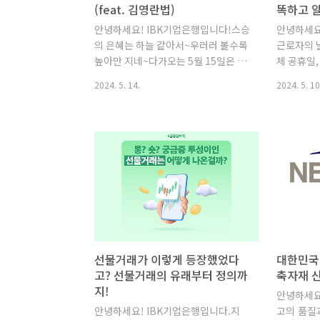
(feat. 김영란법)
똑하고 
안녕하세요! IBK기업은행입니다!스승
안녕하세요
의 은혜는 하늘 같아서~우러러 볼수록
근로자의 
높아만 지네~다가오는 5월 15일은 석
체 공휴일
가탄신일이기도 하지만스승에 대한 존
휴가 이어
2024. 5. 14.
2024. 5. 10
경과 감사를 표하는스승의 날이기도
행을 다녀
합니다. 학생 시절 같은 반 학우들과돈
요.해외여
을 모아 담임 선생님께작은 선물을 드
처음 해외
렸던 기억이 있는데요.이제는 모두 추
확한 환율
억이 되었습니다.그 이유는 2016년부
할 수도 
정청탁 및 금품 등 수수의 금지에 관한
준비한 오
법률(일명 김영란법)이시행됐기 때문
운 여행을 
인데요.대다수의 사람들이 '김영란
준,유용한
법'을 인지하고 있지만,구체적으로 어
다! 환율
떤 품목이 금지인지,상한액은 얼마인
단위를 받기
지 등 헷갈려하는 분들도 많습니다.김
지불해야 
선물거래가 이렇게 등장했었다
대한민국
영란법. 과연 무엇일까요? 청탁금지
자국 통화
고? 선물거래의 유래부터 정의까
축자재 
법(김영란법)이란?흔히 김영란법으로
을 의미하
지!
안녕하세요
알려진청탁금지법(부정청탁 및 금품
1,000
안녕하세요! IBK기업은행입니다.지
고의 품질
등 수수의 금지에 관한 법률)은일련의
금액에 차이