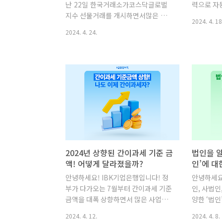
난 22일 한국거래소가코스닥글로벌
력으로 자
사건을 계기로부정부패를 방지하기 ..
율' 때문입
지수 선물거래를 개시하면서많은 투자
한국 자동
2024. 4. 18
자들이 더 다양한 선물거래를진행
2001년
2024. 4. 24.
할 수 있게 되었습니다.이처럼 선물거
인 17개
래 가능 품목이 확대되면서일반인들
를 통해 
에게도 ‘선물거래’라는 용어가많이 익
적 우위를
숙해지고 있는데요.선물거래는 과
의 초고속
연 어떻게 등장한 걸까요?오늘 IBK기
전 세계 
업은행과 함께선물거래에 대해 알아
고 있는 국
보도록 하겠습니다! 선물거래는 어떻
업은행은 
게 탄생했을까?1) 일본 도지마의 쌀 거
는 ‘네오
래소17세기경 도쿠가와 막부시절,지
네오텍의 
방 제수들의 세력확장 방지를 위해 이
의 비전에
들을 매년 6개월 동안 오사카에 강제
었습니다.
2024년 상향된 간이과세 기준 금
법인을 알
로 살도록 하였습니다. 이렇게 오사카
을 선도하는
액! 어떻게 달라졌을까?
인’에 대한
에 묶여 지내던 제후들 중 일부가 경
로, 고객
안녕하세요! IBK기업은행입니다! 정
안녕하세요
비가 부족해 가을에 수확 예정인 쌀
으로 파악
부가 다가오는 7월부터 간이과세 기준
인, 사법인
을 담보로 물표를 발행하여 경비를 조
꾸준히 확대
금액을 대폭 상향하면서 많은 사업자
양한 ‘법인
달해 사용하곤 했습니다. 이 물표들
분들이 일반과세자에서 간이과세자로
신가요? 경
은 상..
2024. 4. 12.
2024. 4. 8.
전환되고, 그만큼 절세 효과도 누릴 수
도자료에서