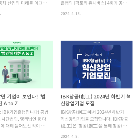
동차 산업의 미래를 이끄는
은행의 [팩토리 유니버스] 4화가 공개
니다. 환율의 ..
정에서 볼펜을 잡는 부분인 축(몸통)
차 부품 전문 기업 네오텍.
됐습니다✨ 이번 4화에서 소개할 제조
의 색이 ..
.
2024. 4. 18.
 설립된 네오텍은 독자적
공정은 건설업에서 없어서는 안 될 가
의 특허 기술과 최첨단 설비
장 중요한 제품인 ‘거푸집’을 만드는 과
대체 불가한 기술력과 품질
정인데요. 단! 평범한 거푸집이 아닌
 확보하고 매년 20% 이상
친환경 제품의 무해체 거푸집으로, 해
 매출 성장을 이뤄내며
당 제품은 지난 3화에서 소개했던 ㈜
시장으로 영향력을 키워나가
네오텍이 직접 개발한 제품입니다😎
내 기업인데요. 오늘 IBK기
㈜네오텍은 자동차 부품 설계, 개발 및
독자적인 기술력을 자랑하
제작 경험과 롤포밍 기술의 선두 기업
텍’의 최병훈 대표님과 함께
으로, 국내 건축자재 산업 발전을 위하
놀라운 성장과정과 앞으로
여 기술혁신과 사명감을 가지고 무해
 대한 다양한 이야기를 나누
체 거푸집과 친환경 제품을 개발하게
 네오텍은 자동차 부품 산업
되었다는데요. 제품 설계부터 제작, 조
면 기업이 보인다! ‘법
IBK창공(創工) 2024년 하반기 혁
 WORLD BEST 기업으
립, 생산까지 일괄적인 자체 개발과 생
 A to Z
신창업기업 모집
이 필요로 하는 지점을 선제적
산 시스템을 완비하여 최고의 품질을
 IBK기업은행입니다! 공법
IBK창공(創工)에서 2024년 하반기
하고 반영하며 사업영역을
자랑하는 ㈜네오텍의 친환경 무해체
, 사단법인, 영리법인 등 다
혁신창업기업을 모집합니다! IBK창공
해 나갔습니다. 관..
거푸집 제조 공정..
’에 대해 들어보신 적이 있으
(創工)은 ‘창공(創工)을 통해 창공(蒼
제 관련 혹은 세금 관련 보
空)으로 비상하라’라는 의미를 가진
2024. 4. 8.
 빠지지 않고 등장한 ‘법
‘창업(創業) 공장(工場)’의 줄임말로