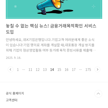
놓칠 수 없는 핵심 뉴스! 금융거래목적확인 서비스
도입
안녕하세요, IBK기업은행입니다.기업고객 여러분에게 좋은 소식
이 있습니다!기업 명의로 계좌를 개설할 때,대포통장 개설 방지를
위해 기업의 정상영업활동 여부 등거래 목적 증빙서류를 제출해야
했는데요 이제는 금융결제원의 데이터를 기반으로기업의 정상영업
2025. 9. 16.
활동을 검증할 수 있다고 합니다. 금융권 최초!＇데이터 기반 금융
거래목적확인＇서비스를 도입합니다! IBK기업은행이 금융결제원
1
···
11
12
13
14
15
16
17
···
175
과 함께데이터 기반 금융거래목적확인 서비스를 도입했습니다.기
존에는 대포통장 근절을 위해 입출금식원화 계좌 개설 시 거래 목적
증빙서류를 반드시 제출해야 했고,이는 계좌 이체·출금 한도 해제
를 위한 필수 조건이기도 했습니다. 하지만 이제 금융결제원이 보유
한 매출채권 결제 이력 등데이터를 활용해 자동 검증이 가능해지면
공식 홈페이지
서,검증된 기업은 별도의 서..
고객센터