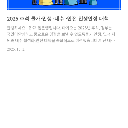
2025 추석 물가·민생 ·내수 ·안전 민생안정 대책
안녕하세요, IBK기업은행입니다. 다가오는 2025년 추석, 정부는
국민이안심하고 풍요로운 명절을 보낼 수 있도록물가 안정, 민생 지
원과 내수 활성화,안전 대책을 종합적으로 마련했습니다.어떤 내용
이 준비되었는지 함께 살펴볼까요?추석 민생안정대책 추석 민생안
2025. 10. 1.
정대책이란?추석을 앞두고 물가 안정 및중소기업·소상공인 등민생
지원을 위한 범정부 차원의 대책입니다.|추석 성수품 물가 안정을
위한주요 내용은 아래와 같습니다.[공급확대]21대 성수품 역대 최
대 17.2만 톤 공급[전통시장]온누리상품권 현장환급 규모 및참여시
장 대폭 확대 ✓ 온누리상품권 현장환급 행사:
10.01(수)~10.05(일)✓ 온라인몰: 연중 상시 ※ 수산물 제로페이
모바일 상품권은 전통시장 배달앱·온라인몰에서도 활용 가능성수
품 및 선물세트를할..