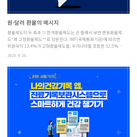
원-달러 환율의 메시지
환율제도의 두 축과 그 한계환율제도는 큰 틀에서 보면 변동환율제
도*와 고정환율제도**로 양분된다. IMF(국제통화기금)에 따르면
회원국의 13.4%가 고정환율제도를, 우리나라를 포함한 32.5%가
변동환율제도를 시행하고 있다. 나머지는 소프트 페그(soft
2025. 9. 25.
peg)***라고 하는 두 환율제도를 절충하는 방식이다.어느 환율제
도가 바람직하다고 하기는 어렵다. 고정환율제도는 환율에 대한 ‘약
속’으로 경제주체의 예측가능성을 높이고 변동환율제도는 외환시
장의 ‘보이지 않는 손’의 기능을 중시한다.물론 그 ‘약속’은 언제나
지켜질 수 있는지, ‘보이지 않는 손’은 언제나 신뢰할 수 있는지는 또
다른 문제다. 외환위기 시 고갈되는 보유외환과 폭등하는 환율의 공
포는 정부가 환율을 통제하기도, 시장에 맡겨 두기도 어렵기 ..