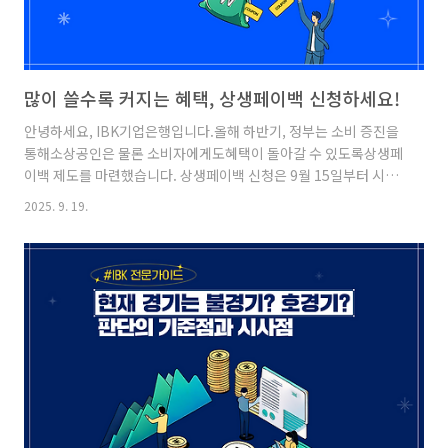
많이 쓸수록 커지는 혜택, 상생페이백 신청하세요!
안녕하세요, IBK기업은행입니다.올해 하반기, 정부는 소비 증진을
통해소상공인은 물론 소비자에게도혜택이 돌아갈 수 있도록상생페
이백 제도를 마련했습니다. 상생페이백 신청은 9월 15일부터 시작
되었는데요,지금부터 상생페이백의 자세한 내용을 함께 살펴보겠
2025. 9. 19.
습니다.상생페이백상생페이백이란? 2024년 월평균 카드소비액보
다2025년 9~11월까지 늘어난월별 카드소비액의 20%를디지털
온누리상품권으로 돌려주어소비진작 및 소상공인을 지원하는 사업
입니다. [신청 대상]2024년 신용, 체크카드 사용 실적이 있는만 19
세 이상인 국민 및 외국인이 대상입니다. ※ 2006.12.31 이전 출생
자 그렇다면 상생페이백은언제, 어떻게 신청할 수 있을까요?[상생
페이백 신청] ✓ 신청 방법:상생페이백 홈페이지✓ 신청 기
간:09.15(..