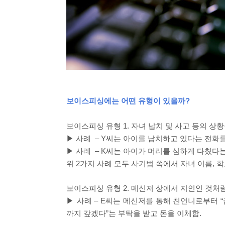
보이스피싱에는 어떤 유형이 있을까?
보이스피싱 유형 1.
자녀 납치 및 사고 등의 상
▶ 사례
–
Y
씨는 아이를 납치하고 있다는 전화를
▶
사례
–
K
씨는 아이가 머리를 심하게 다쳤다는
위
2
가지 사례 모두 사기범 쪽에서 자녀 이름
,
학
보이스피싱 유형
2.
메신저 상에서 지인인 것처럼
▶
사례
–
E
씨는 메신저를 통해 친언니로부터
“
까지 갚겠다
”
는 부탁을 받고 돈을 이체함
.