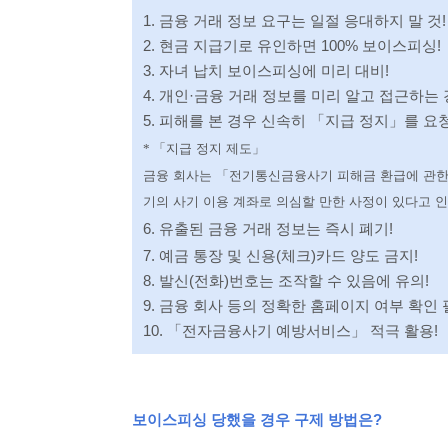
1.
금융 거래 정보 요구는 일절 응대하지 말 것
!
2.
현금 지급기로 유인하면
100%
보이스피싱
!
3.
자녀 납치 보이스피싱에 미리 대비
!
4.
개인
·
금융 거래 정보를 미리 알고 접근하는
5.
피해를 본 경우 신속히
「
지급 정지
」
를 요
*
「
지급 정지 제도
」
금융 회사는
「
전기통신금융사기 피해금 환급에 관한
기의 사기 이용 계좌로 의심할 만한 사정이 있다고 
6.
유출된 금융 거래 정보는 즉시 폐기
!
7.
예금 통장 및 신용
(
체크
)
카드 양도 금지
!
8.
발신
(
전화
)
번호는 조작할 수 있음에 유의
!
9.
금융 회사 등의 정확한 홈페이지 여부 확인 
10.
「
전자금융사기 예방서비스
」
적극 활용
!
보이스피싱 당했을 경우 구제 방법은?