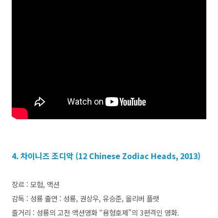
4. 차이니즈 조디악 (12 Chinese Zodiac Heads, 2013)
장르 : 모험, 액션
감독 : 성룡 출연 : 성룡, 권상우, 유승준, 올리버 플랫
줄거리 : 성룡의 고전 액션영화 “용형호제”의 3편격인 영화.