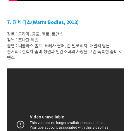
7. 웜 바디스(Warm Bodies, 2013)
장르 : 드라마, 공포, 멜로, 로맨스
감독 : 조나단 레빈
출연 : 니콜라스 홀트, 테레사 팔머, 존 말코비치, 애널리 팁튼
줄거리 : 철학자 좀비 청년과 인간소녀의 사랑을 그린 독특한 좀비 로
맨스