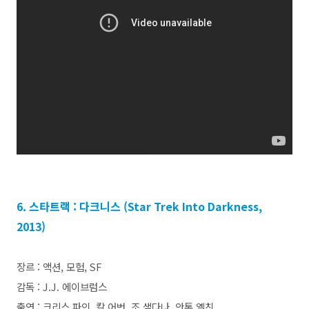
6. 스타트랙 : 다크니스 (Star Trek Into Darkness,
2013)
장르 : 액션, 모험, SF
감독 : J.J. 에이브럼스
출연 : 크리스 파인, 칼 어번, 조 샐다나, 안톤 옐친