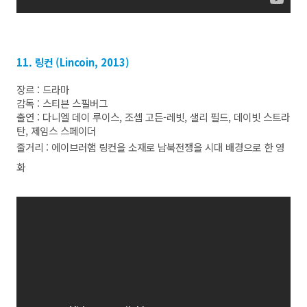
11. 링컨 (Lincoin, 2013)
장르 : 드라마
감독 : 스티븐 스필버그
출연 : 다니엘 데이 루이스, 조셉 고든-레빗, 샐리 필드, 데이빗 스트라
탄, 제임스 스페이더
줄거리 : 에이브러햄 링컨을 소재로 남북전쟁을 시대 배경으로 한 영
화