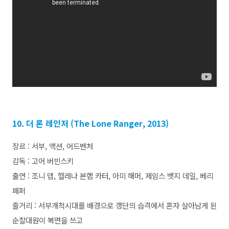
10. 더 론 레인저 (The Lone Ranger, 2013)
장르 : 서부, 액션, 어드벤처
감독 : 고어 버빈스키
출연 : 조니 뎁, 헬레나 본햄 카터, 아미 해머, 제임스 뱃지 데일, 베리
페퍼
줄거리 : 서부개척시대를 배경으로 갱단의 습격에서 혼자 살아남게 된
순찰대원이 복면을 쓰고