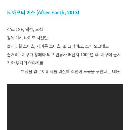
5. 애프터 어스 (After Earth, 2013)
장르 : SF, 액션, 모험
감독 : M. 나이트 샤말란
출연 : 윌 스미스, 제이든 스미스, 조 크라비츠, 소피 오코네도
줄거리 : 지구가 황폐화 되고 인류가 떠난지 1000년 후, 지구에 불시
착한 부자의 이야기로
부상을
입은 아버지를 대신해 소년이 도움을 구한다는 내용