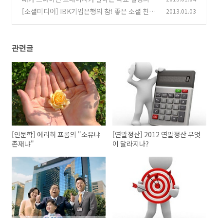
2단계
[소셜미디어] IBK기업은행의 참! 좋은 소셜 친구
2013.01.03
(0)
가 되어 보세요!
(18)
관련글
[인문학] 에리히 프롬의 "소유냐
[연말정산] 2012 연말정산 무엇
존재냐"
이 달라지나?