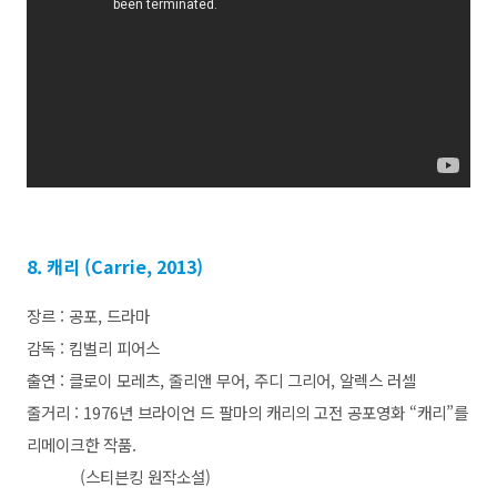
8. 캐리 (Carrie, 2013)
장르 : 공포, 드라마
감독 : 킴벌리 피어스
출연 : 클로이 모레츠, 줄리앤 무어, 주디 그리어, 알렉스 러셀
줄거리 : 1976년 브라이언 드 팔마의 캐리의 고전 공포영화 “캐리”를
리메이크한 작품.
(스티븐킹 원작소설)