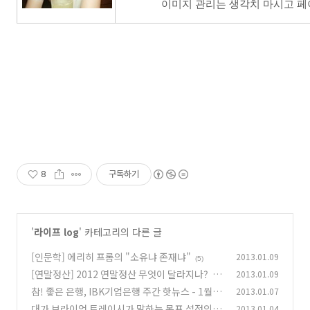
이미지 관리는 생각치 마시고 페이
8
구독하기
'
라이프 log
' 카테고리의 다른 글
[인문학] 에리히 프롬의 "소유냐 존재냐"
2013.01.09
(5)
[연말정산] 2012 연말정산 무엇이 달라지나?
2013.01.09
(1
참! 좋은 은행, IBK기업은행 주간 핫뉴스 - 1월 2
2013.01.07
0)
주차
대가 브라이언 트레이시가 말하는 목표 설정의 1
2013.01.04
(6)