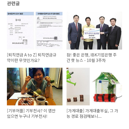
관련글
[퇴직연금 A to Z] 퇴직연금규
참! 좋은 은행, IBK기업은행 주
약이란 무엇인가요?
간 핫 뉴스 - 10월 3주차
[기부어플] 기부천사? 이 앱만
[가계대출] 가계대출부실, 그 가
있으면 누구나 기부천사!
능 경로 점검해보니...