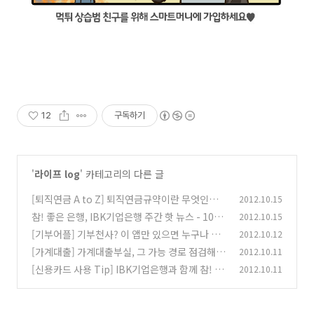
12
구독하기
'
라이프 log
' 카테고리의 다른 글
[퇴직연금 A to Z] 퇴직연금규약이란 무엇인가
2012.10.15
요?
참! 좋은 은행, IBK기업은행 주간 핫 뉴스 - 10월
2012.10.15
(0)
3주차
[기부어플] 기부천사? 이 앱만 있으면 누구나 기
2012.10.12
(0)
부천사!
[가계대출] 가계대출부실, 그 가능 경로 점검해보
2012.10.11
(12)
니...
[신용카드 사용 Tip] IBK기업은행과 함께 참! 똑
2012.10.11
(1)
똑하게 신용카드 사용하기
(55)