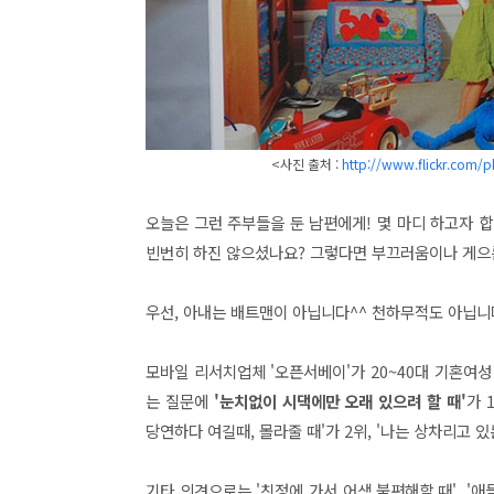
<사진 출처 :
http://www.flickr.com/
오늘은 그런 주부들을 둔 남편에게! 몇 마디 하고자 
빈번히 하진 않으셨나요? 그렇다면 부끄러움이나 게으름
우선, 아내는 배트맨이 아닙니다^^ 천하무적도 아닙니다.
모바일 리서치업체 '오픈서베이'가 20~40대 기혼여성
는 질문에
'눈치없이 시댁에만 오래 있으려 할 때'
가 
당연하다 여길때, 몰라줄 때'가 2위, '나는 상차리고 
기타 의견으로는 '친정에 가서 어색,불편해할 때', '