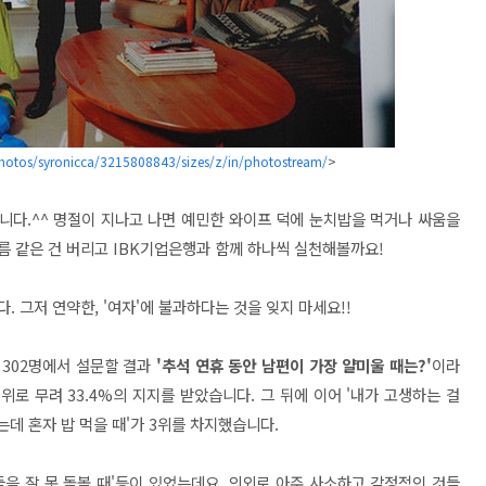
photos/syronicca/3215808843/sizes/z/in/photostream/
>
합니다.^^ 명절이 지나고 나면 예민한 와이프 덕에 눈치밥을 먹거나 싸움을
 같은 건 버리고 IBK기업은행과 함께 하나씩 실천해볼까요!
 그저 연약한, '여자'에 불과하다는 것을 잊지 마세요!!
 302명에서 설문할 결과
'추석 연휴 동안 남편이 가장 얄미울 때는?'
이라
1위로 무려 33.4%의 지지를 받았습니다. 그 뒤에 이어 '내가 고생하는 걸
있는데 혼자 밥 먹을 때'가 3위를 차지했습니다.
애들을 잘 못 돌볼 때'등이 있었는데요. 의외로 아주 사소하고 감정적인 것들