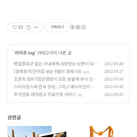
23
구독하기
'
라이프 log
' 카테고리의 다른 글
명절증후군 앓는 아내에게 사랑받는 남편이 되는
2012.09.28
법!
[경제용어]단어로 보는 9월의 경제시장
2012.09.27
(8)
(12)
조준희 IBK기업은행장이 모든 분들께 추석 인사
2012.09.26
를 드립니다!
스티브잡스와 한국 양궁, 그리고 배수의진이 주
2012.09.26
(0)
는 교훈
추석연휴 대여금고 무료이용 서비스
2012.09.25
(7)
(3)
관련글