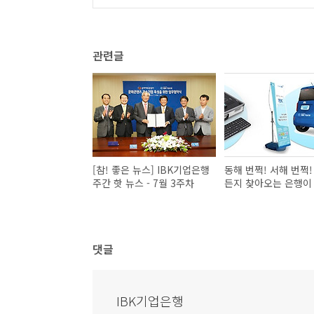
관련글
[참! 좋은 뉴스] IBK기업은행
동해 번쩍! 서해 번쩍!
주간 핫 뉴스 - 7월 3주차
든지 찾아오는 은행이
댓글
IBK기업은행