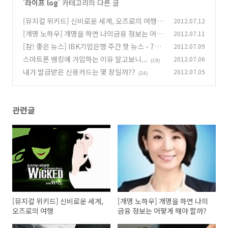
'
라이프 log
' 카테고리의 다른 글
[뮤지컬 위키드] 신비로운 세계, 오즈로의 여행
2012.07.12
(1
[개명 노하우] 개명을 하면 나의금융 정보는 어떻
2012.07.11
6)
게 해야 할까?
[참! 좋은 뉴스] IBK기업은행 주간 핫 뉴스 - 7월
2012.07.09
(10)
2주차
스마트폰 뱅킹에 가입하는 이유 알고보니...
2012.07.06
(10)
(19)
내가 발급받은 신용카드는 몇 장일까??
2012.07.05
(24)
관련글
[뮤지컬 위키드] 신비로운 세계,
[개명 노하우] 개명을 하면 나의
오즈로의 여행
금융 정보는 어떻게 해야 할까?