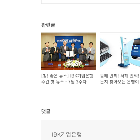
관련글
[참! 좋은 뉴스] IBK기업은행
동해 번쩍! 서해 번쩍!
주간 핫 뉴스 - 7월 3주차
든지 찾아오는 은행이
댓글
IBK기업은행