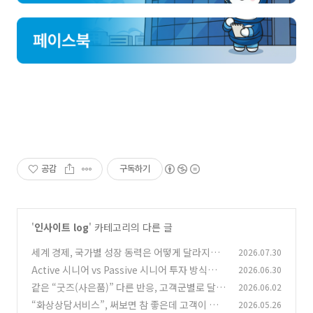
공감
구독하기
'
인사이트 log
' 카테고리의 다른 글
세계 경제, 국가별 성장 동력은 어떻게 달라지고
2026.07.30
있을까?
Active 시니어 vs Passive 시니어 투자 방식의
2026.06.30
(0)
차이
같은 “굿즈(사은품)” 다른 반응, 고객군별로 달라
2026.06.02
(0)
지는 “맞춤형 전략 필요”
“화상상담서비스”, 써보면 참 좋은데 고객이 모
2026.05.26
(0)