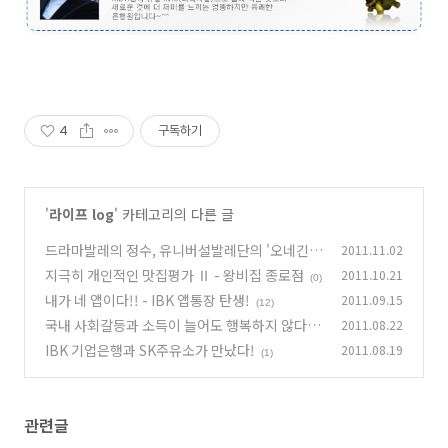
4
구독하기
'
라이프 log
' 카테고리의 다른 글
드라마발레의 정수, 유니버설발레단의 '오네긴'!
2011.11.02
댓글로 관람신청하시면 초대드릴게요!^^
지극히 개인적인 맛집평가 Ⅱ - 왕비집 종로점
2011.10.21
(81)
(0)
내가 네 앱이다!! - IBK 앱통장 탄생!
2011.09.15
(12)
국내 사회갈등과 소득이 늘어도 행복하지 않다는
2011.08.22
한국인
IBK 기업은행과 SK주유소가 만났다!
2011.08.19
(2)
(1)
관련글