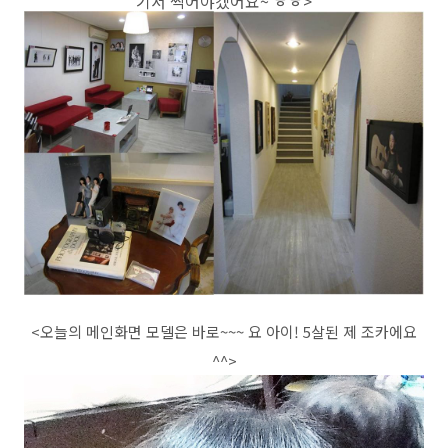
기서 찍어야겠어요~ ㅎㅎ>
<오늘의 메인화면 모델은 바로~~~ 요 아이! 5살된 제 조카에요
^^>