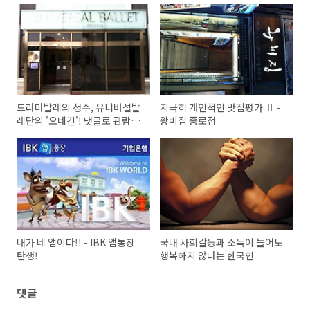
드라마발레의 정수, 유니버설발
지극히 개인적인 맛집평가 Ⅱ -
레단의 '오네긴'! 댓글로 관람신
왕비집 종로점
청하시면 초대드릴게요!^^
내가 네 앱이다!! - IBK 앱통장
국내 사회갈등과 소득이 늘어도
탄생!
행복하지 않다는 한국인
댓글