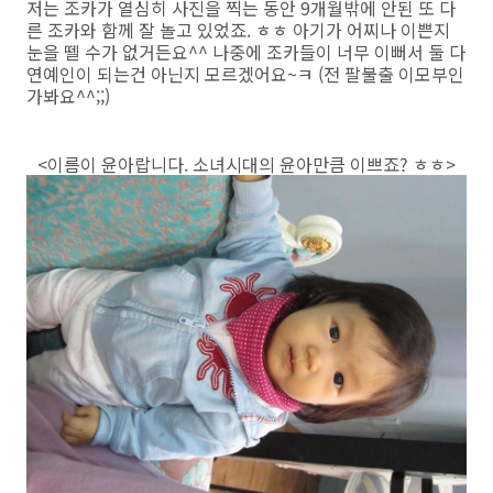
저는 조카가 열심히 사진을 찍는 동안 9개월밖에 안된 또 다
른 조카와 함께 잘 놀고 있었죠. ㅎㅎ 아기가 어찌나 이쁜지
눈을 뗄 수가 없거든요^^ 나중에 조카들이 너무 이뻐서 둘 다
연예인이 되는건 아닌지 모르겠어요~ㅋ (전 팔불출 이모부인
가봐요^^;;)
<이름이 윤아랍니다. 소녀시대의 윤아만큼 이쁘죠? ㅎㅎ>