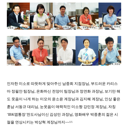
인자한 미소로 따뜻하게 맞아주신 남중희 지점장님, 부드러운 카리스
마 정필안 팀장님, 온화하신 전양이 팀장님과 정연화 과장님, 보기만 해
도 웃음이 나게 하는 미모의 윤소윤 계장님과 김지혜 계장님, 인상 좋은
훈남 서동규 대리님, 눈웃음이 매력적인 미소짱 강민정 계장님, 자칭
‘IBK앱통장’전도사님이신 김성민 과장님, 영화배우 박중훈의 젊은 시
절을 연상시키는 박상혁 계장님까지~~^^