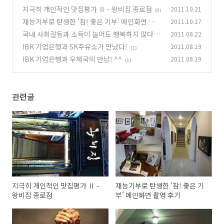
지극히 개인적인 맛집평가 Ⅱ - 왕비집 종로점
2011.10.21
(0)
재능기부로 탄생한 '참! 좋은 기부' 메인화면 촬영
2011.10.17
후기
국내 사회갈등과 소득이 늘어도 행복하지 않다는
2011.08.22
(2)
한국인
IBK 기업은행과 SK주유소가 만났다!
2011.08.19
(2)
(1)
IBK 기업은행과 우체국의 만남! ^^
2011.08.19
(1)
관련글
지극히 개인적인 맛집평가 Ⅱ -
재능기부로 탄생한 '참! 좋은 기
왕비집 종로점
부' 메인화면 촬영 후기