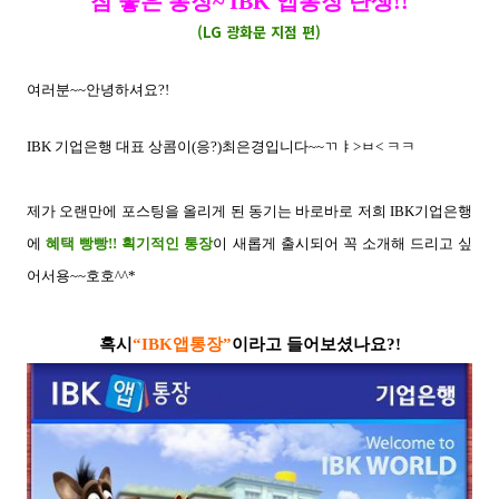
참 좋은 통장~ IBK 앱통장 탄생!!
(LG 광화문 지점 편)
여러분~~안녕하셔요?!
IBK 기업은행 대표 상콤이(응?)최은경입니다~~ㄲㅑ>ㅂ< ㅋㅋ
제가 오랜만에 포스팅을 올리게 된 동기는 바로바로 저희 IBK기업은행
에
혜택 빵빵!! 획기적인 통장
이 새롭게 출시되어 꼭 소개해 드리고 싶
어서용~~호호^^*
혹시
“IBK앱통장”
이라고 들어보셨나요?!