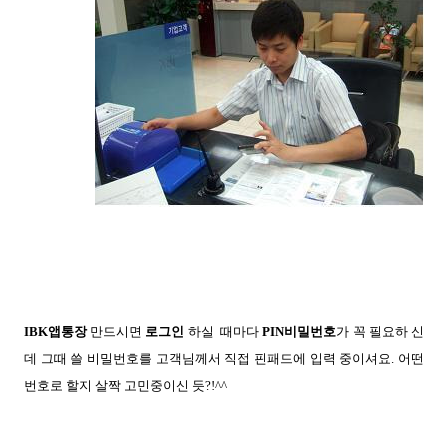
IBK앱통장
만드시면
로그인
하실
때마다
PIN비밀번호
가 꼭 필요하
신
데 그때 쓸 비밀번호를
고객
님께서 직접 핀패드에 입력 중이
셔요. 어떤
번호로 할지 살짝 고민
중이신 듯?!^^