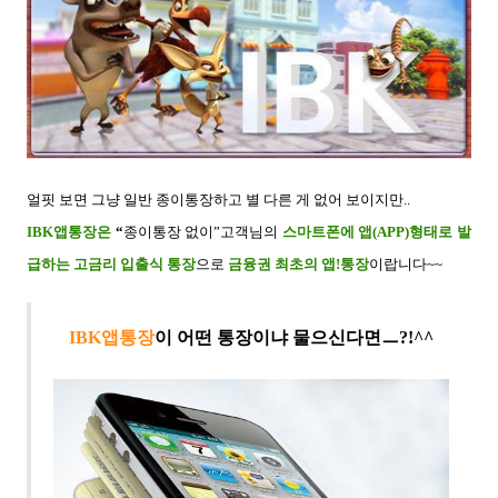
얼핏 보면 그냥 일반 종이통장하고 별 다른 게 없어 보이지만..
IBK앱통장은
“
종이통장 없이”고객님의
스마트폰에 앱(APP)형태로 발
급
하는 고금리 입출식 통장
으로
금융권 최초의 앱!통장
이랍니다~~
IBK
앱통장
이
어떤 통장이냐 물으신다면ㅡ?!^^