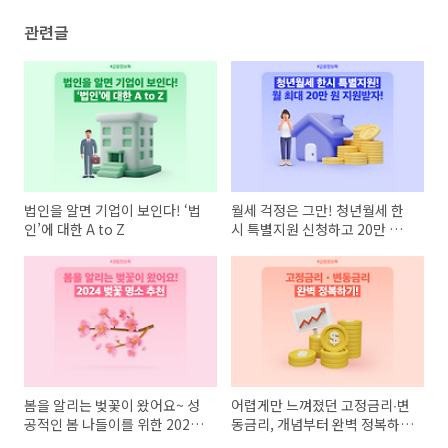
관련글
법인을 알면 기업이 보인다! ‘법
월세 걱정은 그만! 청년월세 한
인’에 대한 A to Z
시 특별지원 신청하고 20만 원
월세 지원받자!
봄을 알리는 벚꽃이 왔어요~ 성
어렵게만 느껴졌던 고정금리∙변
공적인 봄 나들이를 위한 2024
동금리, 개념부터 완벽 정복하
년 벚꽃 명소 추천!
기!