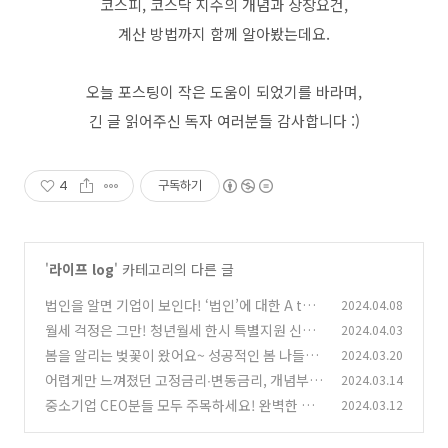
코스피, 코스닥 지수의 개념과 상장요건,
계산 방법까지 함께 알아봤는데요.
오늘 포스팅이 작은 도움이 되었기를 바라며,
긴 글 읽어주신 독자 여러분들 감사합니다 :)
4
구독하기
'
라이프 log
' 카테고리의 다른 글
법인을 알면 기업이 보인다! ‘법인’에 대한 A to Z
2024.04.08
월세 걱정은 그만! 청년월세 한시 특별지원 신청
2024.04.03
(0)
하고 20만 원 월세 지원받자!
봄을 알리는 벚꽃이 왔어요~ 성공적인 봄 나들이
2024.03.20
(1)
를 위한 2024년 벚꽃 명소 추천!
어렵게만 느껴졌던 고정금리∙변동금리, 개념부터
2024.03.14
(2)
완벽 정복하기!
중소기업 CEO분들 모두 주목하세요! 완벽한 법
2024.03.12
(0)
인세 신고를 위한 체크리스트!
(0)