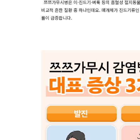
쯔쯔가무시병은
이·진드기·벼룩
등의
흡혈성
절지동
비교적
흔한
질환
중
하나인데요
.
매개체가
진드기류인
률이
급증합니다
.