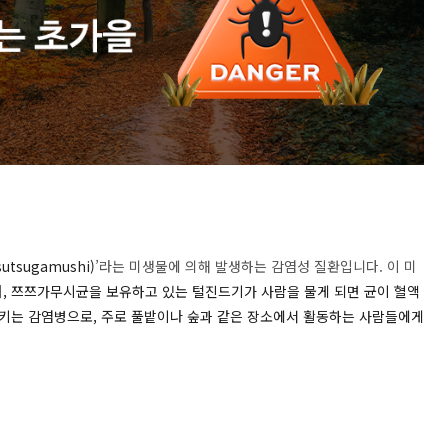
tsutsugamushi)
’
라는 미생물에 의해 발생하는 감염성 질환입니다
.
이 미
며
,
쯔쯔가무시균을
보유하고
있는
털진드기가
사람을
물게
되면
균이
혈액
키는
감염병으로
,
주로
풀밭이나
숲과
같은
장소에서
활동하는
사람들에게