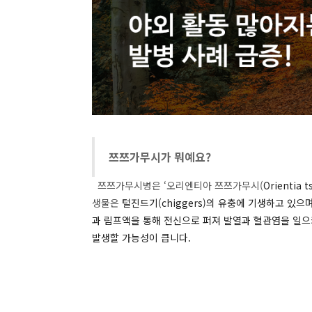
쯔쯔가무시가 뭐예요?
쯔쯔가무시병은
‘
오리엔티아 쯔쯔가무시
(
Orientia 
생물은
털진드기
(chiggers)
의
유충에
기생하고
있으
과
림프액을
통해
전신으로
퍼져
발열과
혈관염을
일으
발생할
가능성이
큽니다
.