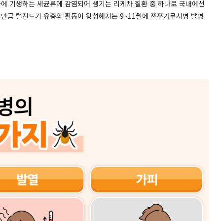
물에
기생하는
세균류에
감염되어
생기는
리케차
질환
중
하나로
국내에선
만큼
털진드기
유충의
활동이
왕성해지는
9~11
월에
쯔쯔가무시병
발병