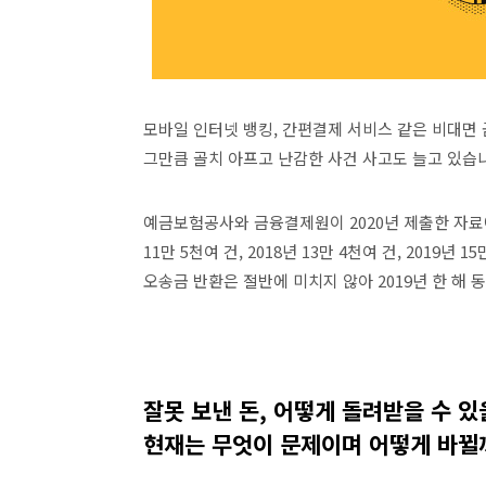
모바일 인터넷 뱅킹
,
간편결제 서비스 같은 비대면
그만큼 골치 아프고 난감한 사건 사고도 늘고 있습
예금보험공사와 금융결제원이
2020
년 제출한 자료
11
만
5
천여 건
, 2018
년
13
만
4
천여 건
, 2019
년
15
오송금 반환은 절반에 미치지 않아
2019
년 한 해 
잘못 보낸 돈
,
어떻게 돌려받을 수 있
현재는 무엇이 문제이며 어떻게 바뀔