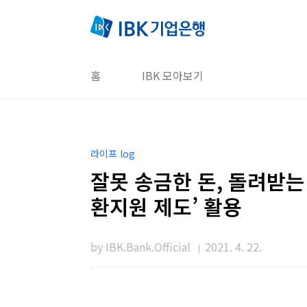
본문 바로가기
홈
IBK 모아보기
라이프 log
잘못 송금한 돈, 돌려받는
환지원 제도’ 활용
by IBK.Bank.Official
2021. 4. 22.