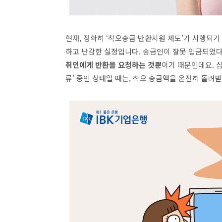
현재
,
정확히
‘
착오송금 반환지원 제도
’
가 시행되기
하고 난감한 실정입니다
.
송금인이 잘못 입금되었다
취인에게 반환을 요청하는 것뿐
이기 때문인데요
.
심
류
’
중인 상태일 때는
,
착오 송금액을 온전히 돌려받