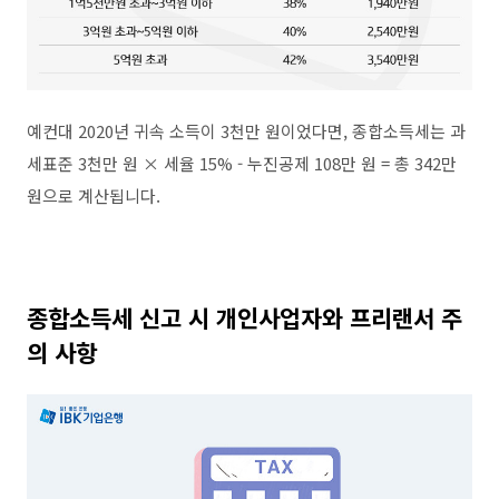
예컨대
2020
년 귀속 소득이
3
천만 원이었다면
,
종합소득세는 과
세표준
3
천만 원
×
세율
15% -
누진공제
108
만 원
=
총
342
만
원으로 계산됩니다
.
종합소득세 신고 시 개인사업자와 프리랜서 주
의 사항