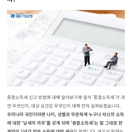
종합소득세 신고 방법에 대해 알아보기에 앞서
'
종합소득세
'
가 과
연 무엇인지
,
대상 요건은 무엇인지 대해 먼저 살펴보겠습니다
.
우리나라 국민이라면 나이
,
성별과 무관하게 누구나 자신의 소득
에 대한
‘
납세의 의무
’
를 갖게 되며
'
종합소득세
'
는 말 그대로 한
개인이
1
년간 얻은 소득에 대한 세금
을 말합니다
.
여기서 말하는