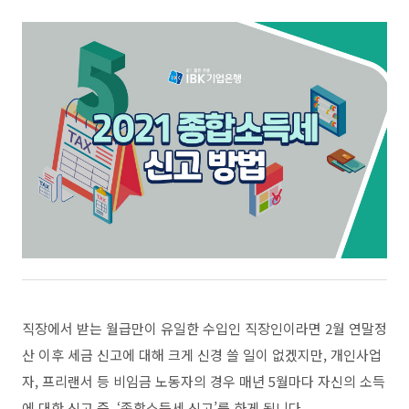
직장에서 받는 월급만이 유일한 수입인 직장인이라면
2
월 연말정
산 이후 세금 신고에 대해 크게 신경 쓸 일이 없겠지만
,
개인사업
자
,
프리랜서 등 비임금 노동자의 경우 매년
5
월마다 자신의 소득
에 대한 신고 즉
, ‘
종합소득세 신고
’
를 하게 됩니다
.