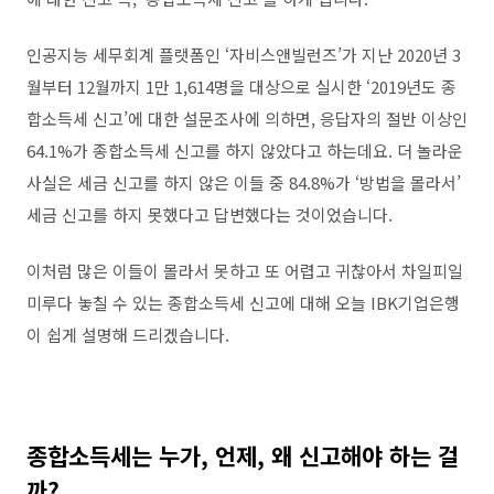
인공지능 세무회계 플랫폼인
‘
자비스앤빌런즈
’
가 지난
2020
년
3
월부터
12
월까지
1
만
1,614
명을 대상으로 실시한
‘2019
년도 종
합소득세 신고
’
에 대한 설문조사에 의하면
,
응답자의 절반 이상인
64.1%
가 종합소득세 신고를 하지 않았다고 하는데요
.
더 놀라운
사실은 세금 신고를 하지 않은 이들 중
84.8%
가
‘
방법을 몰라서
’
세금 신고를 하지 못했다고 답변했다는 것이었습니다
.
이처럼 많은 이들이 몰라서 못하고 또 어렵고 귀찮아서 차일피일
미루다 놓칠 수 있는 종합소득세 신고에 대해 오늘
IBK
기업은행
이 쉽게 설명해 드리겠습니다
.
종합소득세는 누가
,
언제
,
왜 신고해야 하는 걸
까
?