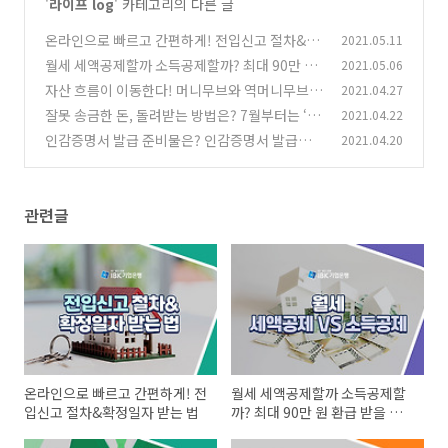
'
라이프 log
' 카테고리의 다른 글
온라인으로 빠르고 간편하게! 전입신고 절차&확
2021.05.11
정일자 받는 법
월세 세액공제할까 소득공제할까? 최대 90만 원
2021.05.06
(0)
환급 받을 수 있는 월세 공제 꿀팁
자산 흐름이 이동한다! 머니무브와 역머니무브
2021.04.27
(0)
잘못 송금한 돈, 돌려받는 방법은? 7월부터는 ‘착
2021.04.22
(0)
오송금 반환지원 제도’ 활용
인감증명서 발급 준비물은? 인감증명서 발급을
2021.04.20
(0)
위한 A to Z
(0)
관련글
온라인으로 빠르고 간편하게! 전
월세 세액공제할까 소득공제할
입신고 절차&확정일자 받는 법
까? 최대 90만 원 환급 받을 수
있는 월세 공제 꿀팁