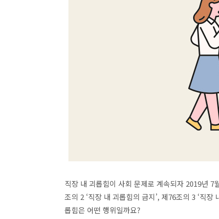
직장 내 괴롭힘이 사회 문제로 계속되자
2019
년
7
조의
2 ‘
직장 내 괴롭힘의 금지
’,
제
76
조의
3 ‘
직장 
롭힘은 어떤 행위일까요
?