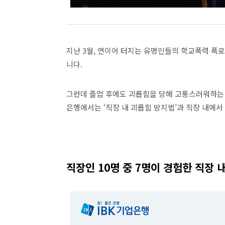
지난
3
월
,
연이어 터지는 유명인들의 학교폭력 폭
니다
.
그런데 졸업 후에도 괴롭힘을 당해 고통스러워하는
은행에서는
‘
직장 내 괴롭힘 방지법
’
과 직장 내에서
직장인
10
명 중
7
명이 경험한 직장 