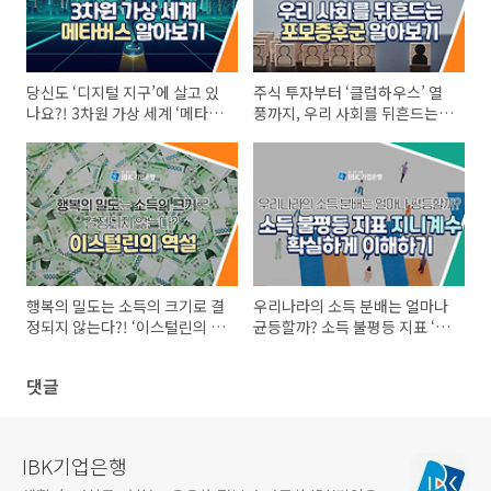
당신도 ‘디지털 지구’에 살고 있
주식 투자부터 ‘클럽하우스’ 열
나요?! 3차원 가상 세계 ‘메타버
풍까지, 우리 사회를 뒤흔드는
스’ 알아보기
'포모증후군' 알아보기
행복의 밀도는 소득의 크기로 결
우리나라의 소득 분배는 얼마나
정되지 않는다?! ‘이스털린의 역
균등할까? 소득 불평등 지표 ‘지
설’
니계수’ 이해하기
댓글
IBK기업은행