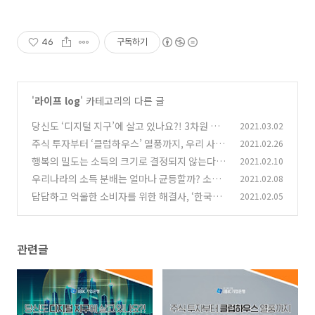
46
구독하기
'
라이프 log
' 카테고리의 다른 글
당신도 ‘디지털 지구’에 살고 있나요?! 3차원 가
2021.03.02
상 세계 ‘메타버스’ 알아보기
주식 투자부터 ‘클럽하우스’ 열풍까지, 우리 사회
2021.02.26
(0)
를 뒤흔드는 '포모증후군' 알아보기
행복의 밀도는 소득의 크기로 결정되지 않는다?!
2021.02.10
(1)
‘이스털린의 역설’
우리나라의 소득 분배는 얼마나 균등할까? 소득
2021.02.08
(0)
불평등 지표 ‘지니계수’ 이해하기
답답하고 억울한 소비자를 위한 해결사, ‘한국소
2021.02.05
(0)
비자원’에 피해 구제 신청하는 법
(0)
관련글