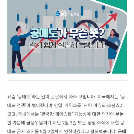
요즘
‘
공매도
’
라는 말이 곳곳에서 자주 보입니다
.
미국에서는
‘
공
매도 전쟁
’
이 벌어졌다며 연일
‘
게임스톱
’
관련 이슈로 소란스러
웠고
,
국내에서는
‘
한국판 게임스톱
’
가능성에 대한 의견이 분분
한 가운데 금융위원회가 지난
2
월
3
일 모든 상장 주식에 대한 공
매도 금지 조치를
5
월
2
일까지 연장하겠다고 발표했습니다
.
공매