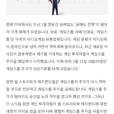
한편 미국에서는 지난
1
월 한달간 유례없는
‘
공매도 전쟁
’
이 벌어
져 크게 화제가 되었습니다
.
바로
‘
게임스톱 사태
’
인데요
. ‘
게임스
톱
’
은 미국의 비디오게임 유통업체입니다
.
게임 문화가 비디오에
서 온라인으로 넘어 가면서 하락세에 들어섰으나
,
최근 새로운 이
사진이 합류하면서 재기를 기대하는 개인 투자자들이 게임스톱
주식을 매입하기 시작했습니다
.
이에 따라
1
월
11
일
19
달러였던
게임스톱 주가가 상승기류를 타게 되었습니다
.
반면 월 스트리트의 헤지펀드들은 게임스톱의 주가가 다시 하락
할 것으로 전망하고 게임스톱 주식을 공매도합니다
.
게임스톱 주
가가 떨어지는 순간을 노려 차익을 얻고자 했던 것이죠
.
그러나
이 소식을 접한 개인 투자자들이 월 스트리트와 헤지펀드에 대한
대항의 의미로 힘을 모아 더욱 맹렬히 게임스톱 주식을 사들이면