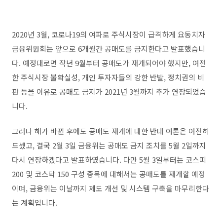
2020
년
3
월
,
코로나
19
의 여파로 주식시장이 급격하게 요동치자
금융위원회는 앞으로
6
개월간 공매도를 금지한다고 발표했습니
다
.
예정대로면 작년
9
월부터 공매도가 재개되어야 했지만
,
여전
한 주식시장 불확실성
,
개인 투자자들의 강한 반발
,
정치권의 비
판 등을 이유로 공매도 금지가
2021
년
3
월까지 추가 연장되었습
니다
.
그러나 해가 바뀐 후에도 공매도 재개에 대한 반대 여론은 여전히
드셌고
,
결국
2
월
3
일 금융위는 공매도 금지 조치를
5
월
2
일까지
다시 연장하겠다고 발표하였습니다
.
다만
5
월
3
일부터는 코스피
200
및 코스닥
150
구성 종목에 대해서는 공매도를 재개할 예정
이며
,
금융위는 이날까지 제도 개선 및 시스템 구축을 마무리한다
는 계획입니다
.