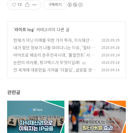
13
구독하기
'
라이프 log
' 카테고리의 다른 글
현재가 아닌 미래를 위한 가치 투자, 지식재산권
2020.09.29
으로 이뤄지는 IP금융
내가 찾던 정보가 나를 따라다니는 이유, '필터 버
2020.09.28
(0)
블' 효과
바야흐로 배송의 춘추전국시대, '풀필먼트' 서비
2020.09.24
(0)
스가 주목받는 이유
논란의 마카롱, 핑크택스가 무엇이길래!
2020.09.18
(0)
(0)
전 세계에 대혼란을 가져올 ‘더블딥’, 글로벌 경제
2020.09.16
한 번 더 추락하나?
(0)
관련글