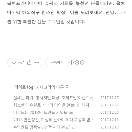
블랙프라이데이에 쇼핑의 기회를 놓쳤던 분들이라면, 올해
마지막 해외직구 찬스인 박싱데이를 노려보세요. 연말에 나
를 위한 특별한 선물로 그만일 것입니다.
공감
구독하기
'
라이프 log
' 카테고리의 다른 글
절세는 착각! 형사처벌 대상 '조세포탈'이란?
2017.12.27
(0)
최소한의 손실로 최대의 이익을 얻는다! '헤지펀
2017.12.25
드'
미리보는 2018년 트렌드 키워드
2017.12.20
(0)
(0)
2018 연말정산, 확실히 알아야 제대로 공제 받는
2017.12.18
다!
수익률도 명품일까? '럭셔리 펀드'
2017.12.13
(0)
(0)