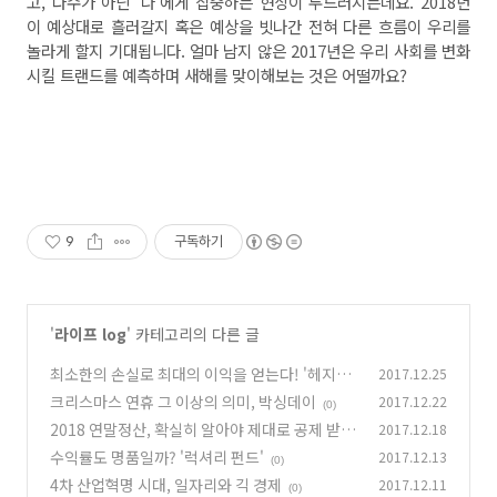
고, 다수가 아닌 ‘나’에게 집중하는 현상이 두드러지는데요. 2018년
이 예상대로 흘러갈지 혹은 예상을 빗나간 전혀 다른 흐름이 우리를
놀라게 할지 기대됩니다. 얼마 남지 않은 2017년은 우리 사회를 변화
시킬 트랜드를 예측하며 새해를 맞이해보는 것은 어떨까요?
9
구독하기
'
라이프 log
' 카테고리의 다른 글
최소한의 손실로 최대의 이익을 얻는다! '헤지펀
2017.12.25
드'
크리스마스 연휴 그 이상의 의미, 박싱데이
2017.12.22
(0)
(0)
2018 연말정산, 확실히 알아야 제대로 공제 받는
2017.12.18
다!
수익률도 명품일까? '럭셔리 펀드'
2017.12.13
(0)
(0)
4차 산업혁명 시대, 일자리와 긱 경제
2017.12.11
(0)