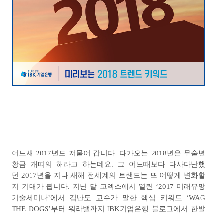
어느새
2017
년도 저물어 갑니다
.
다가오는
2018
년은 무술년
황금 개띠의 해라고 하는데요
.
그 어느때보다 다사다난했
던
2017
년을 지나 새해 전세계의 트랜드는 또 어떻게 변화할
지 기대가 됩니다
.
지난 달 코엑스에서 열린
‘2017
미래유망
기술세미나
’
에서 김난도 교수가 말한 핵심 키워드
‘WAG
THE DOGS’
부터 워라밸까지
IBK
기업은행 블로그에서 한발