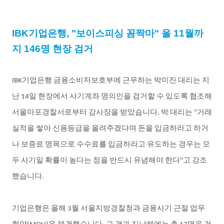
IBK
기업은행
, "
보이스피싱
꼼짝마
"
올
11
월까
지
146
명
현장
검거
기업은행
금융소비자보호부에
근무하는
박미진
대리는
지
IBK
난
일
현장에서
사기계좌
명의인을
검거할
수
있도록
협조해
14
서울마포경찰서로부터
감사장을
받았습니다
박
대리는
거래
.
"
실적을
쌓아
신용등급을
올려주겠다며
돈을
입금하라고
하거
나
보증료
명목으로
수수료를
입금하라고
유도하는
경우는
모
두
사기일
확률이
높다는
점을
반드시
유념해야
한다
고
강조
"
했습니다
.
기업은행은
올해
월
서울지방경찰청과
금융사기
근절
업무
3