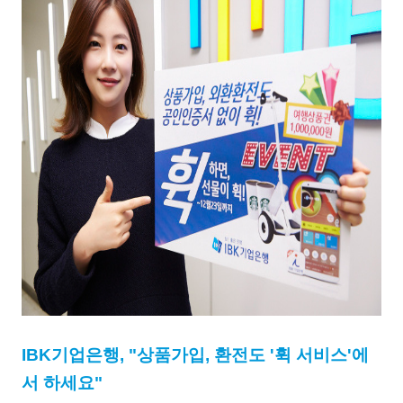
IBK
기업은행
, "
상품가입
,
환전도
'
휙
서비스
'
에
서
하세요
"