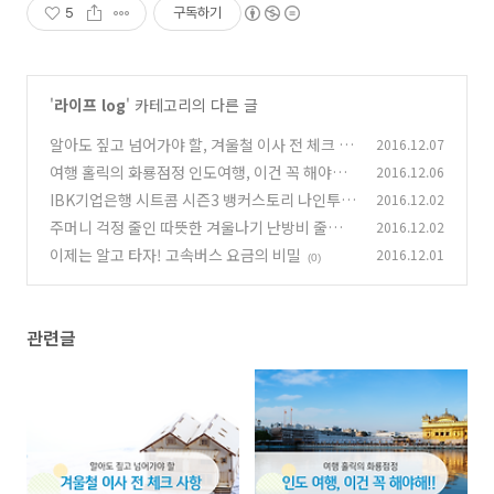
5
구독하기
'
라이프 log
' 카테고리의 다른 글
알아도 짚고 넘어가야 할, 겨울철 이사 전 체크 사
2016.12.07
항
여행 홀릭의 화룡점정 인도여행, 이건 꼭 해야
2016.12.06
(0)
해!!
IBK기업은행 시트콤 시즌3 뱅커스토리 나인투포
2016.12.02
(0)
#2회 출근의 품격
주머니 걱정 줄인 따뜻한 겨울나기 난방비 줄이는
2016.12.02
(0)
보일러 사용법
이제는 알고 타자! 고속버스 요금의 비밀
2016.12.01
(0)
(0)
관련글