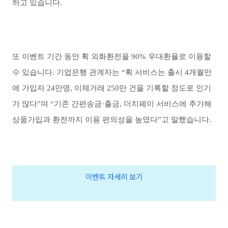
하고 있습니다
.
또 이벤트 기간 동안 휙 외화환전을
90%
우대환율로 이용할
수 있습니다
.
기업은행 관계자는
“
휙 서비스는 출시
4
개월만
에 가입자
24
만명
,
이체거래
250
만 건을 기록할 정도로 인기
가 많다
”
며
“
기존 간편송금
·
출금
,
더치페이 서비스에 추가해
상품가입과 환전까지 이용 편의성을 높였다
”
고 말했습니다
.
이벤트 자세히 보기