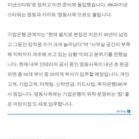
이낸스타워
로
정하고
이전
준비에
돌입했습니다
파이낸
'
. IBK
스타워는
명동과
가까워
명동사옥
으로도
불립니다
'
'
.
기업은행
관계자는
현재
을지로
본점은
지은지
년이
넘었
"
30
고
그동안
임직원
수가
크게
늘어났다
며
사무실
공간이
부족
"
"
해
지하까지
개조해
쓰고
있는
상황
이라고
분위기를
전했습
"
니다
현재
내부
인테리어
공사
중인
명동사옥이
내년
초
완공
.
되면
총
개
부서
중
여개
부서가
입주할
예정입니다
개인
50
20
.
고객
기업고객
마케팅
신탁연금
카드사업
투자은행
부
,
,
,
,
,
(IB)
서
등입니다
명동사옥에는
기업은행이
위탁
운영하는
참
좋
.
'
!
은
어린이집
도
새로
입주합니다
'
.