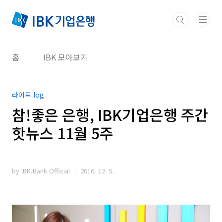
본문 바로가기
홈
IBK 모아보기
라이프 log
참!좋은 은행, IBK기업은행 주간
핫뉴스 11월 5주
by IBK.Bank.Official
2016. 12. 5.