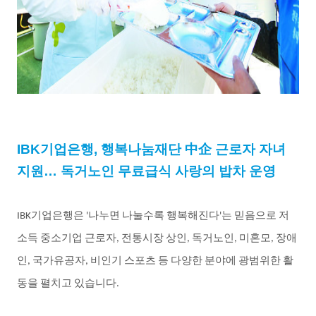
IBK
기업은행
,
행복나눔재단
中企
근로자
자녀
지원…
독거노인
무료급식
사랑의
밥차
운영
기업은행은
나누면
나눌수록
행복해진다
는
믿음으로
저
IBK
'
'
소득
중소기업
근로자
전통시장
상인
독거노인
미혼모
장애
,
,
,
,
인
국가유공자
비인기
스포츠
등
다양한
분야에
광범위한
활
,
,
동을
펼치고
있습니다
.