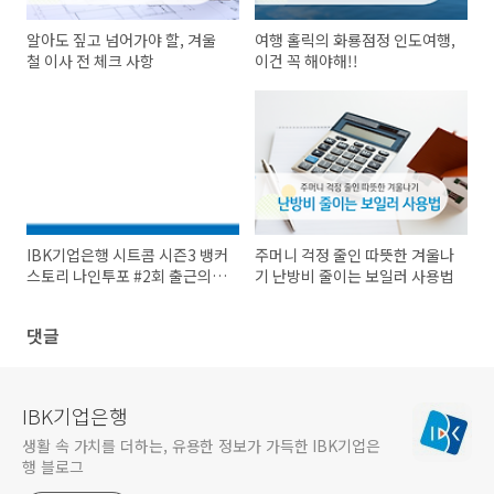
알아도 짚고 넘어가야 할, 겨울
여행 홀릭의 화룡점정 인도여행,
철 이사 전 체크 사항
이건 꼭 해야해!!
IBK기업은행 시트콤 시즌3 뱅커
주머니 걱정 줄인 따뜻한 겨울나
스토리 나인투포 #2회 출근의
기 난방비 줄이는 보일러 사용법
품격
댓글
IBK기업은행
생활 속 가치를 더하는, 유용한 정보가 가득한 IBK기업은
행 블로그