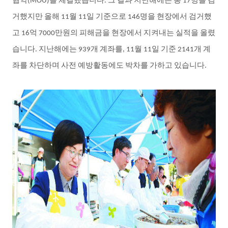
협약
을
체결했습니다
그
결과
지난해에는
총
명을
검
(MOU)
.
17
거했지만
올해
월
일
기준으로
명을
현장에서
검거했
11
11
146
고
억
만원의
피해금을
현장에서
지켜내는
실적을
올렸
16
7000
습니다
지난해에는
개
계좌를
월
일
기준
개
계
.
939
, 11
11
2141
좌를
차단하며
사전
예방활동에도
박차를
가하고
있습니다
.