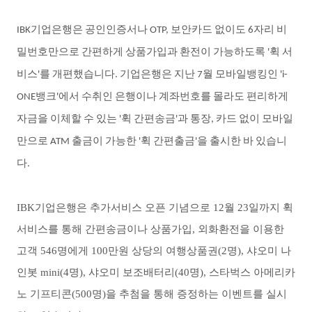
기업은행은
공인인증서나
보안카드
없이도
자리
비
IBK
OTP,
6
밀번호만으로
간편하게
상품가입과
환전이
가능하도록
휙
서
'
비스
를
개편했습니다
기업은행은
지난
월
모바일뱅킹인
'
.
7
'i-
뱅크
에서
수취인
은행이나
계좌번호를
몰라도
편리하게
ONE
'
자금을
이체할
수
있는
휙
간편송금
과
통장
카드
없이
모바일
'
'
,
만으로
출금이
가능한
휙
간편출금
을
출시한
바
있습니
ATM
'
'
다
.
IBK
기업은행은 추가서비스 오픈 기념으로
12
월
23
일까지 휙
서비스를 통해 간편송금이나 상품가입
,
외화환전을 이용한
고객
546
명에게
100
만원 상당의 여행상품권
(2
명
),
샤오미 나
인봇
mini(4
명
),
샤오미 보조배터리
(40
명
),
스타벅스 아메리카
노 기프티콘
(500
명
)
을 추첨을 통해 증정하는 이벤트를 실시