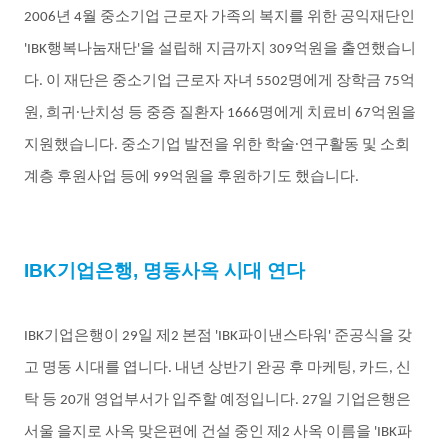
년
월
중소기업
근로자
가족의
복지를
위한
공익재단인
2006
4
행복나눔재단
을
설립해
지금까지
억원을
출연했습니
'IBK
'
309
다
이
재단은
중소기업
근로자
자녀
명에게
장학금
억
.
5502
75
원
희귀
∙
난치성
등
중증
질환자
명에게
치료비
억원을
,
1666
67
지원했습니다
중소기업
발전을
위한
학술
∙
연구활동
및
소회
.
계층
후원사업
등에
억원을
후원하기도
했습니다
99
.
IBK
기업은행
,
명동사옥
시대
연다
기업은행이
일
제
본점
파이낸스타워
준공식을
갖
IBK
29
2
'IBK
'
고
명동
시대를
엽니다
내년
상반기
완공
후
마케팅
카드
신
.
,
,
탁
등
개
영업부서가
입주할
예정입니다
일
기업은행은
20
. 27
서울
을지로
사옥
맞은편에
건설
중인
제
사옥
이름을
파
2
'IBK