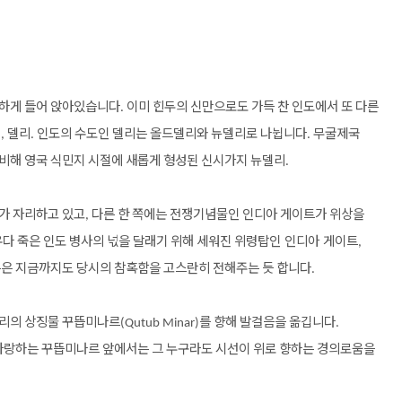
하게
들어
앉아있습니다
이미
힌두의
신만으로도
가득
찬
인도에서
또
다른
.
시
델리
인도의
수도인
델리는
올드델리와
뉴델리로
나뉩니다
무굴제국
,
.
.
비해
영국
식민지
시절에
새롭게
형성된
신시가지
뉴델리
.
가
자리하고
있고
다른
한
쪽에는
전쟁기념물인
인디아
게이트가
위상을
,
우다
죽은
인도
병사의
넋을
달래기
위해
세워진
위령탑인 인디아 게이트
,
름은
지금까지도
당시의
참혹함을
고스란히
전해주는
듯
합니다
.
리의
상징물
꾸뜹미나르
를
향해
발걸음을
옮깁니다
(Qutub Minar)
.
자랑하는
꾸뜹미나르
앞에서는
그
누구라도
시선이
위로
향하는
경의로움을