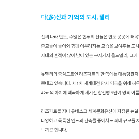
다
신과
의
도시
델리
多
(
)
기억
,
신의
나라
인도
수많은
힌두의
신들은
인도
곳곳에
빼곡
,
종교들이
들어와
함께
어우러지는
모습을
보여주는
도
시대의
흔적이
많이
남아
있는
구시가지
올드델리
그에
,
뉴델리의
중심도로인
라즈파트의
한
쪽에는
대통령관저
뽐내고
있습니다
제
차
세계대전
당시
영국을
위해
싸
.
1
의
아치에
빼곡하게
새겨진
참전병
만여
명의
이
42m
9
라즈파트를
지나
유네스코
세계문화유산에
지정된
뉴델
다양하고
독특한
인도의
건축물
중에서도
최대
규모를
느끼곤
합니다
.