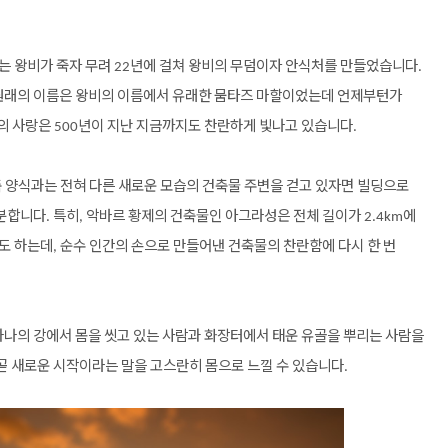
는
왕비가
죽자
무려
년에
걸쳐
왕비의
무덤이자
안식처를
만들었습니다
22
.
원래의
이름은
왕비의
이름에서
유래한
뭄타즈
마할이었는데
언제부턴가
의
사랑은
년이
지난
지금까지도
찬란하게
빛나고
있습니다
500
.
축
양식과는
전혀
다른
새로운
모습의
건축물
주변을
걷고
있자면
빌딩으로
분합니다
특히
악바르
황제의
건축물인
아그라성은
전체
길이가
에
.
,
2.4km
도
하는데
순수
인간의
손으로
만들어낸
건축물의
찬란함에
다시
한
번
,
하나의
강에서
몸을
씻고
있는
사람과
화장터에서
태운
유골을
뿌리는
사람을
곧
새로운
시작이라는
말을
고스란히
몸으로
느낄
수
있습니다
.