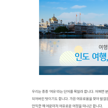
우리는
종종
여유
라는
단어를
목말라
합니다
어쩌면
'
'
.
되어버린
탓이기도
합니다
가끔
여유로움을
찾아
발걸
.
만끽한
채
여운마저
여유로운
여정을
떠나곤
합니다
.