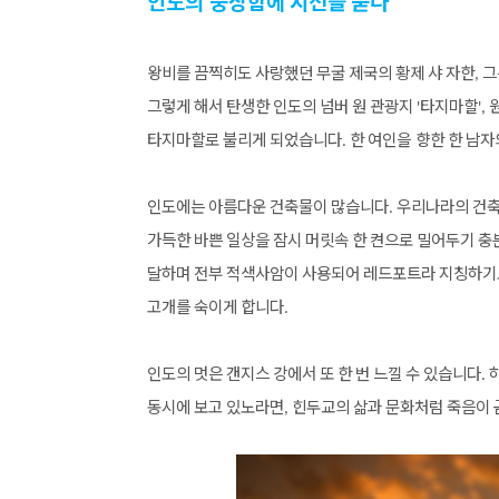
인도의 웅장함에
시선을
묻다
왕비를
끔찍히도
사랑했던
무굴
제국의
황제
샤
자한
그
,
그렇게
해서
탄생한
인도의
넘버
원
관광지
타지마할
'
',
타지마할로
불리게
되었습니다
한
여인을 향한
한
남자
.
인도에는
아름다운
건축물이
많습니다
우리나라의
건
.
가득한
바쁜
일상을
잠시
머릿속
한
켠으로
밀어두기
충
달하며
전부
적색사암이
사용되어
레드포트라
지칭하기
고개를
숙이게
합니다
.
인도의
멋은
갠지스
강에서
또
한
번
느낄
수
있습니다
.
동시에
보고
있노라면
힌두교의
삶과
문화처럼
죽음이
,