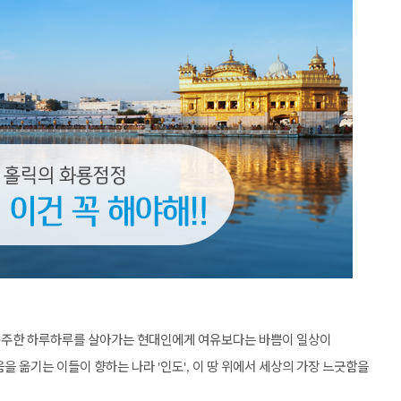
분주한
하루하루를
살아가는
현대인에게
여유보다는
바쁨이
일상이
음을
옮기는
이들이
향하는
나라
인도
이
땅
위에서
세상의
가장
느긋함을
'
',