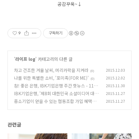
공감꾸욱~↓
9
구독하기
'
라이프 log
' 카테고리의 다른 글
차고 건조한 겨울 날씨, 머리카락을 지켜라
2015.12.03
(0)
나를 위한 특별한 소비, '포미족(FOR ME)'
2015.12.02
(0)
참! 좋은 은행, IBK기업은행 주간 핫뉴스 - 11월
2015.11.30
4주
IBK기업은행, '제8회 대한민국 소셜미디어 대상'
2015.11.27
(0)
은행/캐피탈 부문 대상
중소기업이 얻을 수 있는 협동조합 가입 혜택과
2015.11.27
(0)
지원사업
(0)
관련글