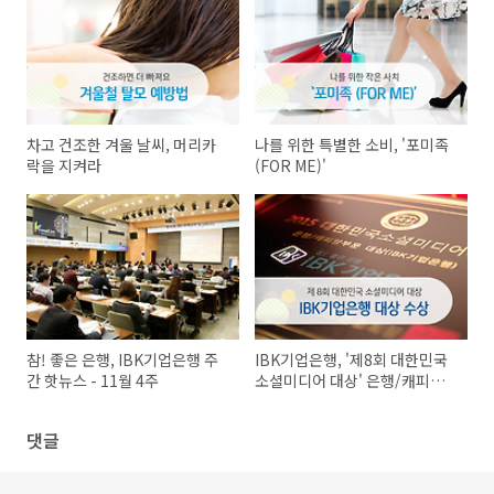
차고 건조한 겨울 날씨, 머리카
나를 위한 특별한 소비, '포미족
락을 지켜라
(FOR ME)'
참! 좋은 은행, IBK기업은행 주
IBK기업은행, '제8회 대한민국
간 핫뉴스 - 11월 4주
소셜미디어 대상' 은행/캐피탈
부문 대상
댓글