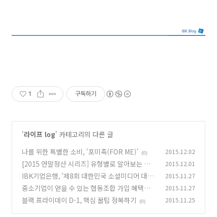
1
구독하기
'
라이프 log
' 카테고리의 다른 글
나를 위한 특별한 소비, '포미족(FOR ME)'
2015.12.02
(0)
[2015 연말정산 시리즈] 유형별로 알아보는 연말
2015.12.01
정산 세테크 방법
IBK기업은행, '제8회 대한민국 소셜미디어 대상'
2015.11.27
(0)
은행/캐피탈 부문 대상
중소기업이 얻을 수 있는 협동조합 가입 혜택과
2015.11.27
(0)
지원사업
블랙 프라이데이 D-1, 핵심 꿀팁 정복하기
2015.11.25
(0)
(0)