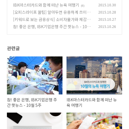
5주
IBK마스터카드와 함께 떠난 뉴욕 여행기
2015.10.30
(0)
(6)
[오피스라이프 꿀팁] 알아두면 유용하게 쓰이는
2015.10.28
윈도우 단축키
[키워드로 보는 금융상식] 소비자물가와 체감물
2015.10.27
(0)
가가 다른 이유
참! 좋은 은행, IBK기업은행 주간 핫뉴스 - 10월
2015.10.26
(0)
4주
(0)
관련글
참! 좋은 은행, IBK기업은행 주
IBK마스터카드와 함께 떠난 뉴
간 핫뉴스 - 10월 5주
욕 여행기