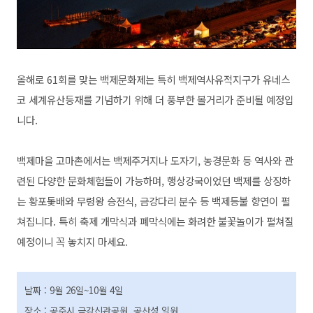
올해로 61회를 맞는 백제문화제는 특히 백제역사유적지구가 유네스
코 세계유산등재를 기념하기 위해 더 풍부한 볼거리가 준비될 예정입
니다.
백제마을 고마촌에서는 백제주거지나 도자기, 농경문화 등 역사와 관
련된 다양한 문화체험들이 가능하며, 행상강국이었던 백제를 상징하
는 황포돛배와 무령왕 승전식, 금강다리 분수 등 백제등불 향연이 펼
쳐집니다.
특히 축제 개막식과 폐막식에는 화려한 불꽃놀이가 펼쳐질
예정이니 꼭 놓치지 마세요.
날짜 : 9월 26일~10월 4일
장소 : 공주시 금강신관공원, 공산성 일원