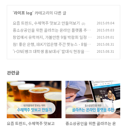
'
라이프 log
' 카테고리의 다른 글
요즘 트렌드, 수제맥주 맛보고 만들어보기
2015.09.04
(2)
중소상공인을 위한 골라쓰는 온라인 플랫폼 추천
2015.09.03
창업에서 유학까지, 가볼만한 9월 박람회 일정
2015.09.01
(0)
참! 좋은 은행, IBK기업은행 주간 핫뉴스 - 8월 4
2015.08.31
(0)
주
'i-ONE뱅크 대학생 홍보대사' 발대식 현장을 가
2015.08.31
(0)
다!
(0)
관련글
요즘 트렌드, 수제맥주 맛보고
중소상공인을 위한 골라쓰는 온